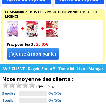
COMMANDEZ TOUS LES PRODUITS DISPONIBLE DE CETTE
LICENCE
Prix pour les 3 :
28.85€
AVIS CLIENT : Kageki Shojo !! - Tome 04 - Livre (Manga)
Note moyenne des clients :
(
0
/
5
) -
0
avis
5 étoiles
0% (0/0)
4 étoiles
0% (0/0)