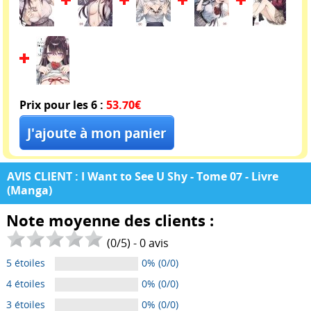
Prix pour les 6 :
53.70€
AVIS CLIENT : I Want to See U Shy - Tome 07 - Livre
(Manga)
Note moyenne des clients :
(
0
/
5
) -
0
avis
5 étoiles
0% (0/0)
4 étoiles
0% (0/0)
3 étoiles
0% (0/0)