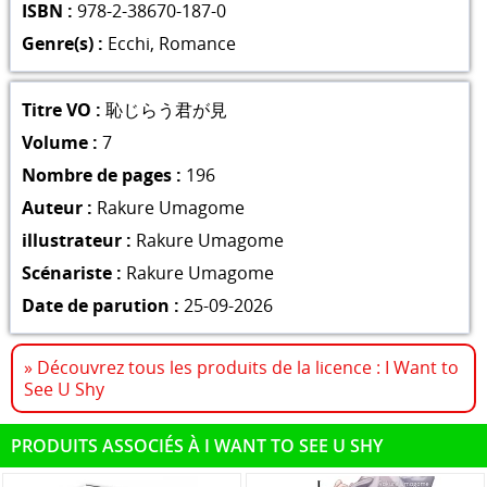
ISBN :
978-2-38670-187-0
Genre(s) :
Ecchi
,
Romance
Titre VO :
恥じらう君が見
Volume :
7
Nombre de pages :
196
Auteur :
Rakure Umagome
illustrateur :
Rakure Umagome
Scénariste :
Rakure Umagome
Date de parution :
25-09-2026
» Découvrez tous les produits de la licence : I Want to
See U Shy
PRODUITS ASSOCIÉS À I WANT TO SEE U SHY