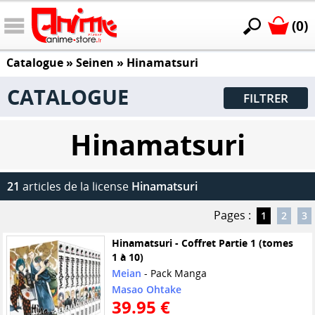
(0)
Catalogue
»
Seinen
»
Hinamatsuri
CATALOGUE
FILTRER
Hinamatsuri
21
articles de la license
Hinamatsuri
Pages :
1
2
3
Hinamatsuri - Coffret Partie 1 (tomes
1 à 10)
Meian
- Pack Manga
Masao Ohtake
39.95 €