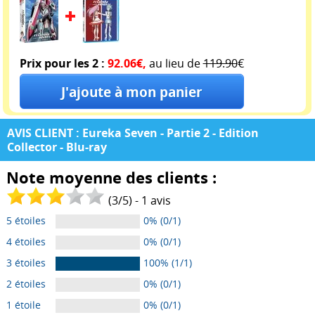
Prix pour les 2 :
92.06€,
au lieu de
119.90
€
AVIS CLIENT : Eureka Seven - Partie 2 - Edition
Collector - Blu-ray
Note moyenne des clients :
(
3
/
5
) -
1
avis
5 étoiles
0% (0/1)
4 étoiles
0% (0/1)
3 étoiles
100% (1/1)
2 étoiles
0% (0/1)
1 étoile
0% (0/1)