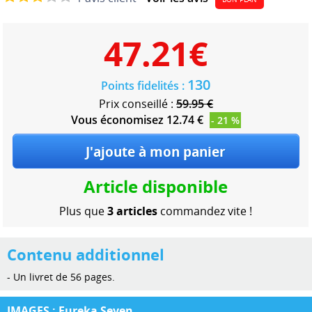
47.21
€
130
Points fidelités :
Prix conseillé :
59.95 €
Vous économisez 12.74 €
- 21 %
Article disponible
Plus que
3 articles
commandez vite !
Contenu additionnel
- Un livret de 56 pages.
IMAGES : Eureka Seven