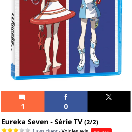
1
0
Eureka Seven - Série TV
(2/2)
1 avis client -
Voir les avis
BON PLAN