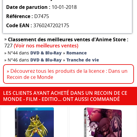
Date de parution :
10-01-2018
Référence :
D7475
Code EAN :
3760247202175
»
Classement des meilleures ventes d'Anime Store :
727
(Voir nos meilleures ventes)
»
N°44 dans
DVD & Blu-Ray
»
Romance
»
N°46 dans
DVD & Blu-Ray
»
Tranche de vie
» Découvrez tous les produits de la licence : Dans un
Recoin de ce Monde
LES CLIENTS AYANT ACHETÉ DANS UN RECOIN DE CE
MONDE - FILM - EDITIO... ONT AUSSI COMMANDÉ