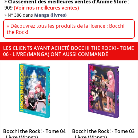
»
Classement des meilleures ventes d'Anime Store :
909
(Voir nos meilleures ventes)
»
N° 386 dans
Manga (livres)
» Découvrez tous les produits de la licence : Bocchi
the Rock!
LES CLIENTS AYANT ACHETÉ BOCCHI THE ROCK! - TOME
06 - LIVRE (MANGA) ONT AUSSI COMMANDÉ
Bocchi the Rock! - Tome 04
Bocchi the Rock! - Tome 03
- Livre (Manga)
- Livre (Manga)