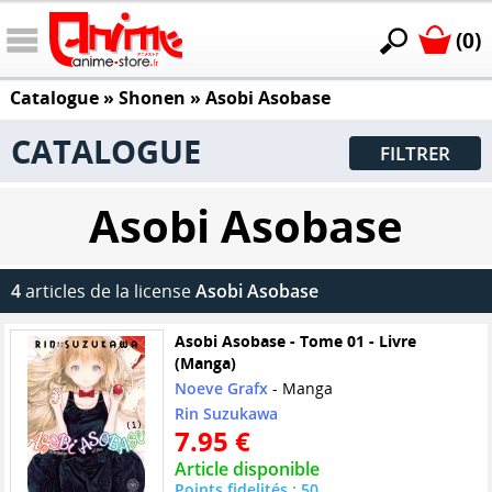
(0)
Catalogue
»
Shonen
»
Asobi Asobase
CATALOGUE
FILTRER
Asobi Asobase
4
articles de la license
Asobi Asobase
Asobi Asobase - Tome 01 - Livre
(Manga)
Noeve Grafx
- Manga
Rin Suzukawa
7.95 €
Article disponible
Points fidelités : 50