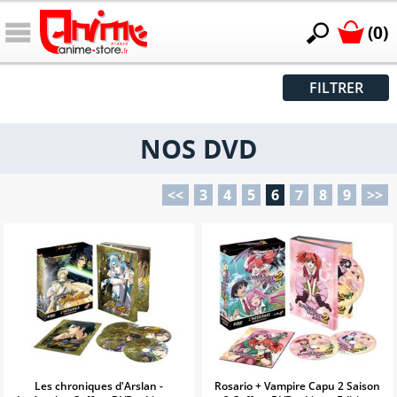
(0)
FILTRER
NOS DVD
<<
3
4
5
6
7
8
9
>>
Les chroniques d'Arslan -
Rosario + Vampire Capu 2 Saison