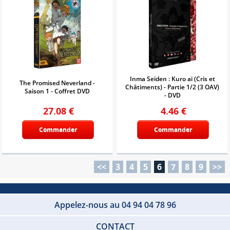
Inma Seiden : Kuro ai (Cris et
The Promised Neverland -
Châtiments) - Partie 1/2 (3 OAV)
Saison 1 - Coffret DVD
- DVD
27.08
€
4.46
€
Commander
Commander
<<
3
4
5
6
7
8
9
>>
Appelez-nous au 04 94 04 78 96
CONTACT