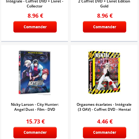
Intégrale - Coffret DVD + Livret -
2 Coffret DVD + Livret Edition
Collector
Gold
8.96
€
8.96
€
Commander
Commander
Nicky Larson - City Hunter:
Orgasmes écarlates - Intégrale
Angel Dust - Film - DVD
(3 OAV) - Coffret DVD - Hentai
15.73
€
4.46
€
Commander
Commander