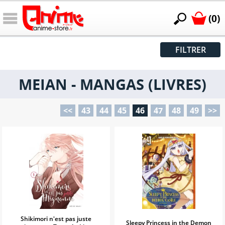
(0)
FILTRER
MEIAN - MANGAS (LIVRES)
<<
43
44
45
46
47
48
49
>>
Shikimori n'est pas juste
Sleepy Princess in the Demon