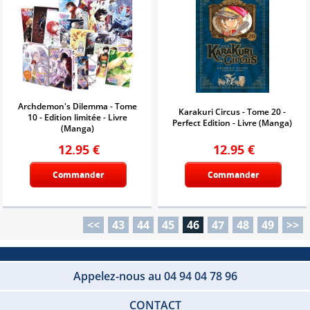
Archdemon's Dilemma - Tome
Karakuri Circus - Tome 20 -
10 - Edition limitée - Livre
Perfect Edition - Livre (Manga)
(Manga)
12.95
€
12.95
€
Commander
Commander
<<
43
44
45
46
47
48
49
>>
Appelez-nous au 04 94 04 78 96
CONTACT