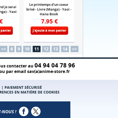
Le printemps d'un coeur
nd je serai
brisé - Livre (Manga) - Yaoi -
nga) - Yaoi
Hana Book
€
7.95
€
 panier
J'ajoute à mon panier
<<
8
9
10
11
12
13
14
>>
04 94 04 78 96
us contacter au
ou par email sav(a)anime-store.fr
S
|
PAIEMENT SÉCURISÉ
RENCES EN MATIÈRE DE COOKIES
-NOUS !