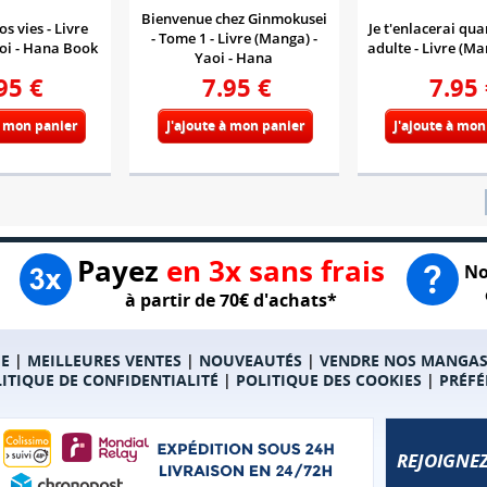
Bienvenue chez Ginmokusei
os vies - Livre
Je t'enlacerai qua
- Tome 1 - Livre (Manga) -
oi - Hana Book
adulte - Livre (Ma
Yaoi - Hana
95
€
7.95
€
7.95
à mon panier
J'ajoute à mon panier
J'ajoute à mon
Payez
en 3x sans frais
No
à partir de 70€ d'achats*
E
|
MEILLEURES VENTES
|
NOUVEAUTÉS
|
VENDRE NOS MANGA
ITIQUE DE CONFIDENTIALITÉ
|
POLITIQUE DES COOKIES
|
PRÉFÉ
REJOIGNEZ