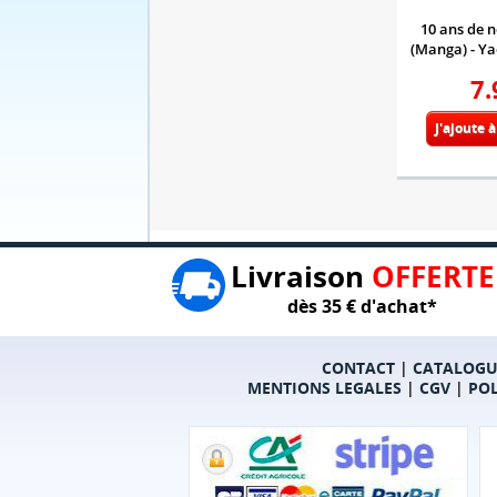
10 ans de n
(Manga) - Ya
7.
J'ajoute 
Livraison
OFFERTE
dès 35 € d'achat*
CONTACT
|
CATALOGU
MENTIONS LEGALES
|
CGV
|
POL