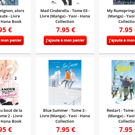
mignon, alors
Mad Cinderella - Tome 03 -
My Rumspringa 
faute - Livre
Livre (Manga) - Yaoi - Hana
(Manga) - Yaoi
- Hana Book
Collection
Collecti
95
€
7.95
€
7.95
à mon panier
J'ajoute à mon panier
J'ajoute à mon
u bout de la
Blue Summer - Tome 3 -
Restart - Tome 2
ome 2 - Livre
Livre (Manga) - Yaoi - Hana
(Manga) - Yaoi
- Hana Book
Collection
Collecti
95
€
7.95
€
7.95