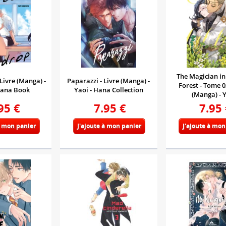
The Magician in
 Livre (Manga) -
Paparazzi - Livre (Manga) -
Forest - Tome 02
Hana Book
Yaoi - Hana Collection
(Manga) - 
95
€
7.95
€
7.95
à mon panier
J'ajoute à mon panier
J'ajoute à mon