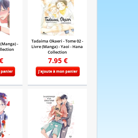
Tadaima Okaeri - Tome 02 -
e (Manga) -
Livre (Manga) - Yaoi - Hana
llection
Collection
€
7.95
€
 panier
J'ajoute à mon panier