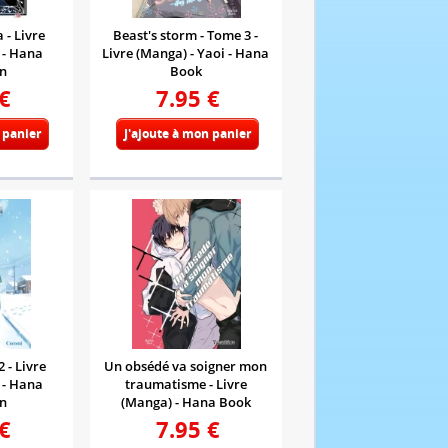
- Livre
Beast's storm - Tome 3 -
 - Hana
Livre (Manga) - Yaoi - Hana
on
Book
€
7.95
€
 panier
J'ajoute à mon panier
 - Livre
Un obsédé va soigner mon
 - Hana
traumatisme - Livre
on
(Manga) - Hana Book
€
7.95
€