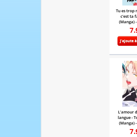
Tu es trop 
c'est ta 
(Manga) 
7.
J'ajoute 
L'amour d
langue - T
(Manga) 
7.