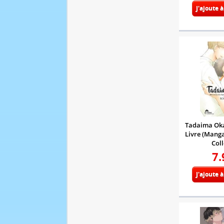
J'ajoute 
Tadaima Okae
Livre (Manga
Coll
7.
J'ajoute 