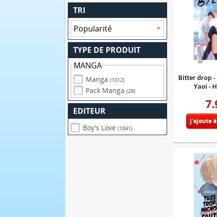
TRI
TYPE DE PRODUIT
MANGA
Bitter drop -
Manga
(1012)
Yaoi - 
Pack Manga
(29)
7.
EDITEUR
J'ajoute 
Boy's Love
(1041)