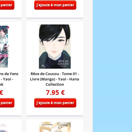
 panier
J'ajoute à mon panier
ons de Yens
Rêve de Coucou - Tome 01 -
- Yaoi -
Livre (Manga) - Yaoi - Hana
ok
Collection
€
7.95
€
 panier
J'ajoute à mon panier