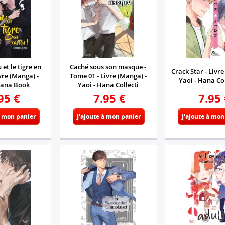
 et le tigre en
Caché sous son masque -
Crack Star - Livr
vre (Manga) -
Tome 01 - Livre (Manga) -
Yaoi - Hana Co
Hana Book
Yaoi - Hana Collecti
95
€
7.95
€
7.95
à mon panier
J'ajoute à mon panier
J'ajoute à mon