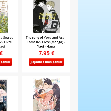
 a Secret
The song of Yoru and Asa -
 - Livre
Tome 02 - Livre (Manga) -
Yaoi
Yaoi - Hana
€
7.95
€
 panier
J'ajoute à mon panier