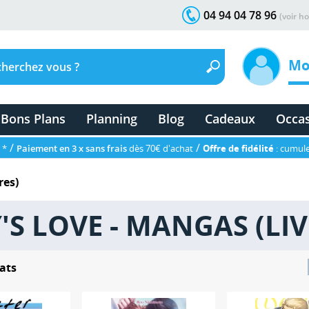
04 94 04 78 96
(voir ho
Mo
Bons Plans
Planning
Blog
Cadeaux
Occa
/
/
 *
Paiement en 3 x sans frais
dès 70€ d'achat
Offre de fidélité
: cumule
res)
'S LOVE - MANGAS (LIV
ats