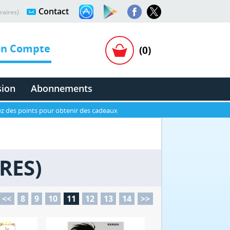
Contact
raires)
n Compte
(0)
sion
Abonnements
z des points pour obtenir des cadeaux
RES)
<<
8
9
10
11
12
13
14
>>