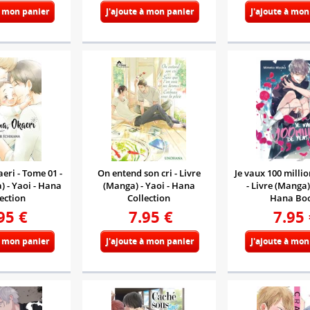
à mon panier
J'ajoute à mon panier
J'ajoute à mon
ri - Tome 01 -
On entend son cri - Livre
Je vaux 100 milli
) - Yaoi - Hana
(Manga) - Yaoi - Hana
- Livre (Manga) 
ection
Collection
Hana Bo
95
€
7.95
€
7.95
à mon panier
J'ajoute à mon panier
J'ajoute à mon