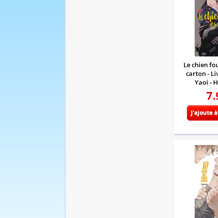
Le chien fou
carton - Li
Yaoi - 
7.
J'ajoute 