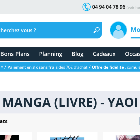
04 94 04 78 96
(voir ho
Mo
Bons Plans
Planning
Blog
Cadeaux
Occa
/
/
 *
Paiement en 3 x sans frais
dès 70€ d'achat
Offre de fidélité
: cumule
MANGA (LIVRE) - YAOI
ats