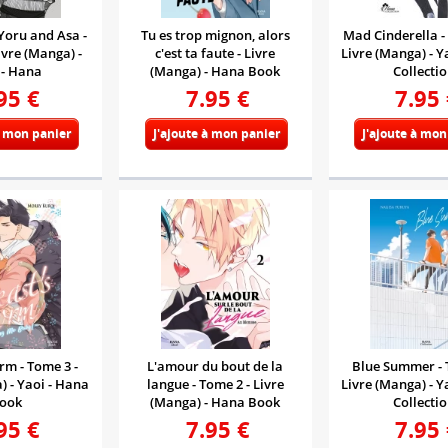
Yoru and Asa -
Tu es trop mignon, alors
Mad Cinderella -
ivre (Manga) -
c'est ta faute - Livre
Livre (Manga) - Y
 - Hana
(Manga) - Hana Book
Collecti
95
€
7.95
€
7.95
à mon panier
J'ajoute à mon panier
J'ajoute à mon
rm - Tome 3 -
L'amour du bout de la
Blue Summer - 
) - Yaoi - Hana
langue - Tome 2 - Livre
Livre (Manga) - Y
ook
(Manga) - Hana Book
Collecti
95
€
7.95
€
7.95