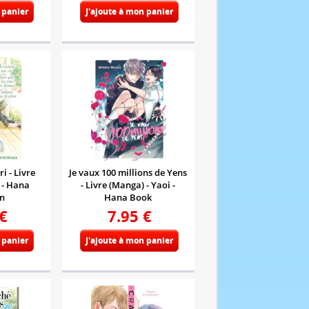
 panier
J'ajoute à mon panier
i - Livre
Je vaux 100 millions de Yens
 - Hana
- Livre (Manga) - Yaoi -
on
Hana Book
€
7.95
€
 panier
J'ajoute à mon panier