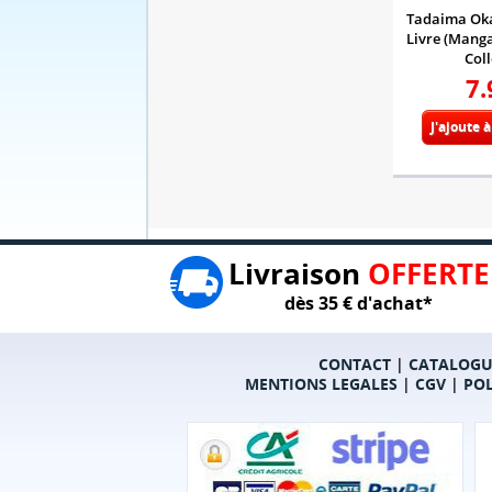
Tadaima Okae
Livre (Manga
Coll
7.
J'ajoute 
Livraison
OFFERTE
dès 35 € d'achat*
CONTACT
|
CATALOGU
MENTIONS LEGALES
|
CGV
|
POL