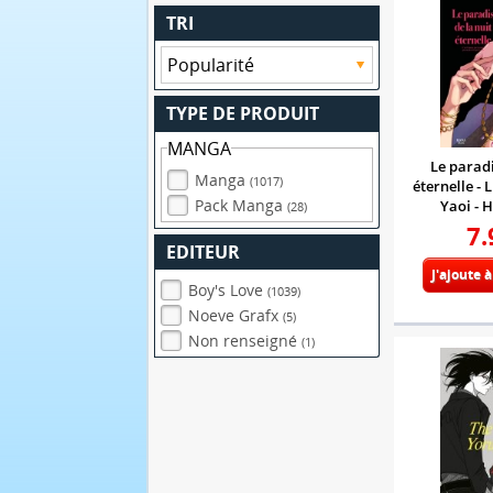
TRI
TYPE DE PRODUIT
MANGA
Le paradi
Manga
(1017)
éternelle - 
Pack Manga
Yaoi - 
(28)
7.
EDITEUR
J'ajoute 
Boy's Love
(1039)
Noeve Grafx
(5)
Non renseigné
(1)