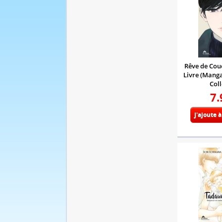
Rêve de Couc
Livre (Manga
Coll
7.
J'ajoute 