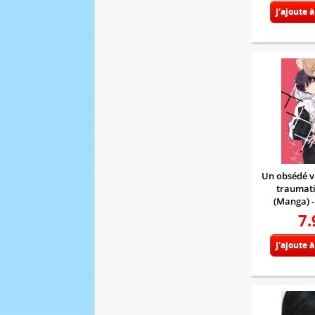
J'ajoute 
Un obsédé v
traumati
(Manga) 
7.
J'ajoute 