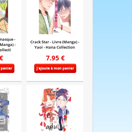
masque -
Crack Star - Livre (Manga) -
(Manga) -
Yaoi - Hana Collection
ollecti
€
7.95
€
 panier
J'ajoute à mon panier