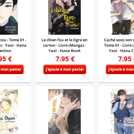
ou - Tome 01 -
Le chien fou et le tigre en
Caché sous son 
) - Yaoi - Hana
carton - Livre (Manga) -
Tome 01 - Livre 
ection
Yaoi - Hana Book
Yaoi - Hana C
95
€
7.95
€
7.95
à mon panier
J'ajoute à mon panier
J'ajoute à mon