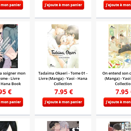
à mon panier
J'ajoute à mon panier
J'ajoute à mon
a soigner mon
Tadaima Okaeri - Tome 01 -
On entend son cr
sme - Livre
Livre (Manga) - Yaoi - Hana
(Manga) - Yaoi
- Hana Book
Collection
Collecti
95
€
7.95
€
7.95
à mon panier
J'ajoute à mon panier
J'ajoute à mon