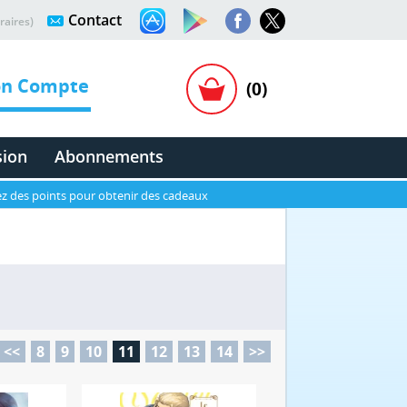
Contact
raires)
n Compte
(0)
sion
Abonnements
z des points pour obtenir des cadeaux
<<
8
9
10
11
12
13
14
>>