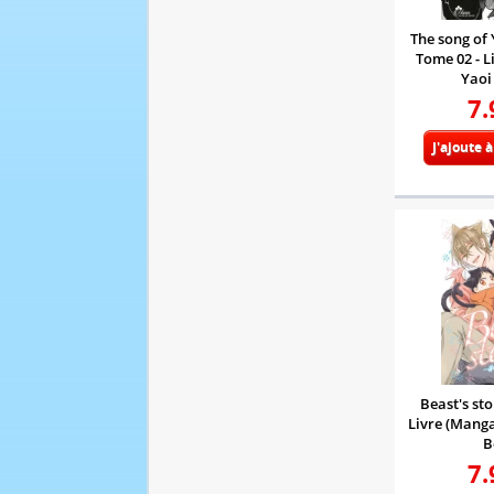
The song of 
Tome 02 - L
Yaoi
7.
J'ajoute 
Beast's sto
Livre (Manga
B
7.