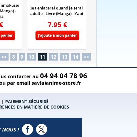
Ginmokusei
Je t'enlacerai quand je serai
(Manga) -
adulte - Livre (Manga) - Yaoi
na
€
7.95
€
 panier
J'ajoute à mon panier
<<
8
9
10
11
12
13
14
>>
04 94 04 78 96
us contacter au
ou par email sav(a)anime-store.fr
S
|
PAIEMENT SÉCURISÉ
RENCES EN MATIÈRE DE COOKIES
-NOUS !