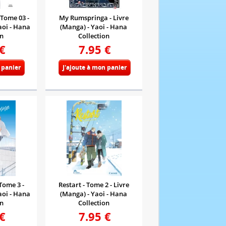
 Tome 03 -
My Rumspringa - Livre
aoi - Hana
(Manga) - Yaoi - Hana
on
Collection
€
7.95
€
 panier
J'ajoute à mon panier
Tome 3 -
Restart - Tome 2 - Livre
aoi - Hana
(Manga) - Yaoi - Hana
on
Collection
€
7.95
€