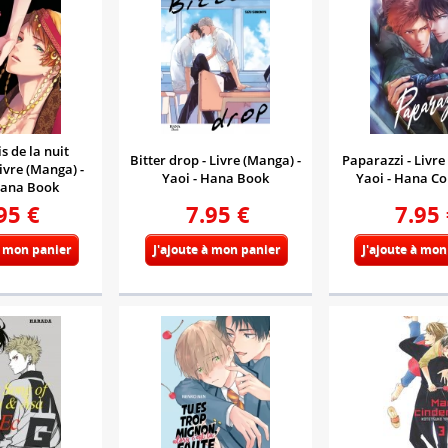
s de la nuit
Bitter drop - Livre (Manga) -
Paparazzi - Livre
Livre (Manga) -
Yaoi - Hana Book
Yaoi - Hana Co
Hana Book
95
€
7.95
€
7.95
à mon panier
J'ajoute à mon panier
J'ajoute à mon