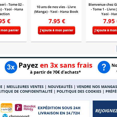
ri - Tome 02 -
Bienvenue chez 
10 ans de nos vies - Livre
) - Yaoi - Hana
- Tome 1 - Livre 
(Manga) - Yaoi - Hana Book
ection
Yaoi - Ha
95
€
7.95
€
7.95
à mon panier
J'ajoute à mon panier
J'ajoute à mon
Payez
en 3x sans frais
No
à partir de 70€ d'achats*
E
|
MEILLEURES VENTES
|
NOUVEAUTÉS
|
VENDRE NOS MANGA
ITIQUE DE CONFIDENTIALITÉ
|
POLITIQUE DES COOKIES
|
PRÉFÉ
REJOIGNEZ