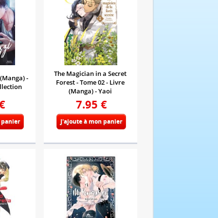
The Magician in a Secret
 (Manga) -
Forest - Tome 02 - Livre
llection
(Manga) - Yaoi
€
7.95
€
 panier
J'ajoute à mon panier