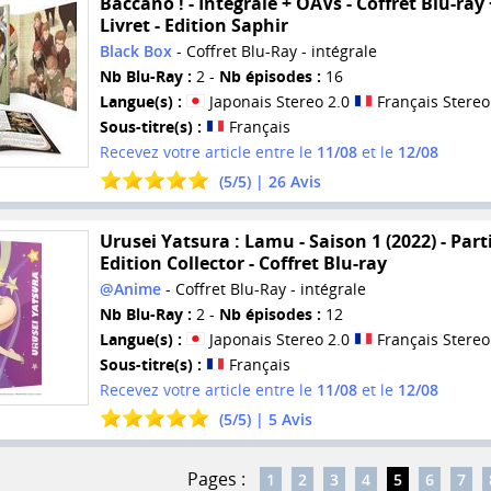
Baccano ! - Intégrale + OAVs - Coffret Blu-ray 
Livret - Edition Saphir
Black Box
- Coffret Blu-Ray - intégrale
Nb Blu-Ray :
2 -
Nb épisodes :
16
Langue(s) :
Japonais Stereo 2.0
Français Stereo
Sous-titre(s) :
Français
Recevez votre article entre le
11/08
et le
12/08
(
5
/
5
) |
26
Avis
Urusei Yatsura : Lamu - Saison 1 (2022) - Parti
Edition Collector - Coffret Blu-ray
@Anime
- Coffret Blu-Ray - intégrale
Nb Blu-Ray :
2 -
Nb épisodes :
12
Langue(s) :
Japonais Stereo 2.0
Français Stereo
Sous-titre(s) :
Français
Recevez votre article entre le
11/08
et le
12/08
(
5
/
5
) |
5
Avis
Pages :
1
2
3
4
5
6
7