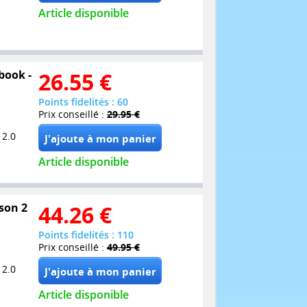
Article disponible
book -
26.55
€
Points fidelités : 60
Prix conseillé :
29.95 €
 2.0
Article disponible
son 2
44.26
€
Points fidelités : 110
Prix conseillé :
49.95 €
 2.0
Article disponible