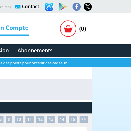
Contact
raires)
n Compte
(0)
sion
Abonnements
z des points pour obtenir des cadeaux
8
9
10
11
12
13
14
15
>>