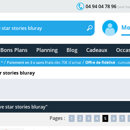
04 94 04 78 96
(voir ho
Mo
Bons Plans
Planning
Blog
Cadeaux
Occa
/
/
 *
Paiement en 3 x sans frais
dès 70€ d'achat
Offre de fidélité
: cumule
r stories bluray
ve star stories bluray"
Pages :
1
2
3
4
5
6
7