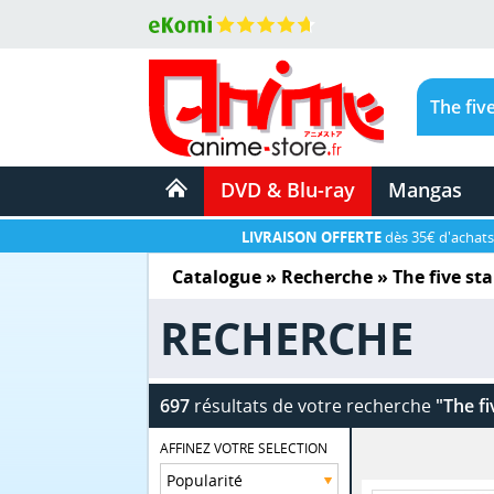
DVD & Blu-ray
Mangas
LIVRAISON OFFERTE
dès 35€ d'achats
Catalogue
» Recherche »
The five sta
RECHERCHE
697
résultats de votre recherche
"The fi
AFFINEZ VOTRE SELECTION