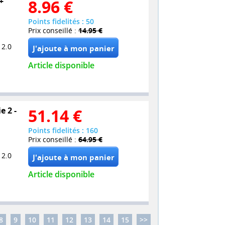
+
8.96
€
Points fidelités : 50
Prix conseillé :
14.95 €
 2.0
Article disponible
e 2 -
51.14
€
Points fidelités : 160
Prix conseillé :
64.95 €
 2.0
Article disponible
8
9
10
11
12
13
14
15
>>