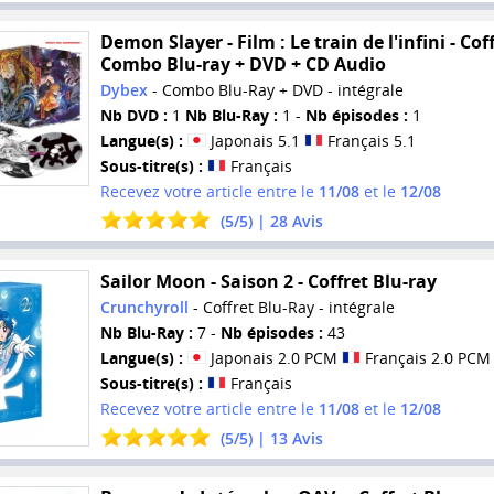
Demon Slayer - Film : Le train de l'infini - Cof
Combo Blu-ray + DVD + CD Audio
Dybex
- Combo Blu-Ray + DVD - intégrale
Nb DVD :
1
Nb Blu-Ray :
1 -
Nb épisodes :
1
Langue(s) :
Japonais 5.1
Français 5.1
Sous-titre(s) :
Français
Recevez votre article entre le
11/08
et le
12/08
(
5
/
5
) |
28
Avis
Sailor Moon - Saison 2 - Coffret Blu-ray
Crunchyroll
- Coffret Blu-Ray - intégrale
Nb Blu-Ray :
7 -
Nb épisodes :
43
Langue(s) :
Japonais 2.0 PCM
Français 2.0 PCM
Sous-titre(s) :
Français
Recevez votre article entre le
11/08
et le
12/08
(
5
/
5
) |
13
Avis