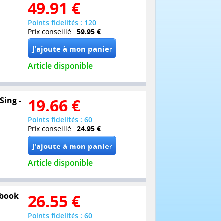
49.91
€
Points fidelités : 120
Prix conseillé :
59.95 €
Article disponible
Sing -
19.66
€
Points fidelités : 60
Prix conseillé :
24.95 €
Article disponible
lbook
26.55
€
Points fidelités : 60