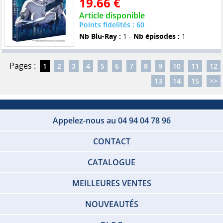
19.66 €
Article disponible
Points fidelités : 60
Nb Blu-Ray :
1 -
Nb épisodes :
1
Pages :
1
2
3
4
5
6
7
8
9
10
11
12
13
14
15
>>
Appelez-nous au 04 94 04 78 96
CONTACT
CATALOGUE
MEILLEURES VENTES
NOUVEAUTÉS