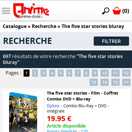
(0)
Catalogue
» Recherche »
The five star stories bluray
RECHERCHE
FILTRER
697
résultats de votre recherche
"The five star stories
bluray"
Pages :
1
2
3
4
5
6
7
8
9
10
11
12
13
14
15
>>
The five star stories - Film - Coffret
Combo DVD + Blu-ray
Dybex
- Combo Blu-Ray + DVD -
intégrale
19.95 €
Article disponible
Points fidelités : 120