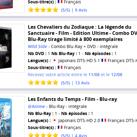
Sous-titre(s) :
Français
(
5
/
5
) |
9
Avis
Les Chevaliers du Zodiaque : La légende du
Sanctuaire - Film - Edition Ultime - Combo D
Blu-Ray tirage limité à 800 exemplaires
Wild Side
- Combo Blu-Ray + DVD - intégrale
Nb DVD :
1
Nb Blu-Ray :
1 -
Nb épisodes :
1
Langue(s) :
Japonais DTS-HD 5.1
Français DTS-
Sous-titre(s) :
Français
Recevez votre article entre le
11/08
et le
12/08
(
5
/
5
) |
13
Avis
Les Enfants du Temps - Film - Blu-ray
@Anime
- Blu-Ray - intégrale
Nb Blu-Ray :
1 -
Nb épisodes :
1
Langue(s) :
Japonais DTS-HD 2.0
Français DTS-
Sous-titre(s) :
Français
(
5
/
5
) |
4
Avis