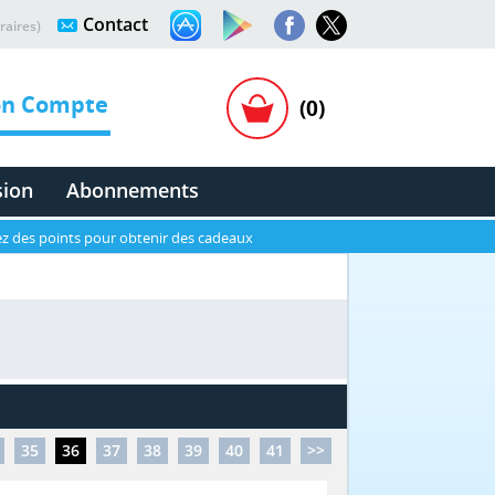
Contact
raires)
n Compte
(0)
sion
Abonnements
z des points pour obtenir des cadeaux
35
36
37
38
39
40
41
>>