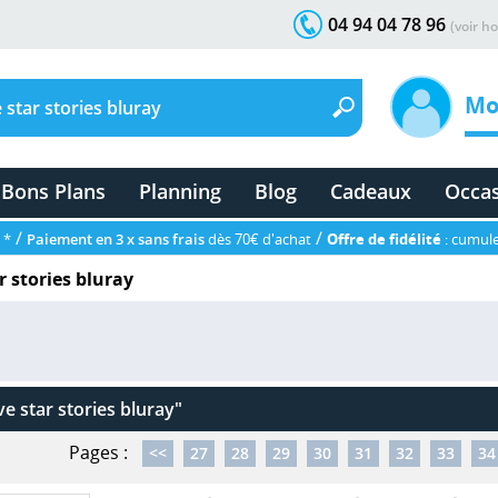
04 94 04 78 96
(voir ho
Mo
Bons Plans
Planning
Blog
Cadeaux
Occa
/
/
 *
Paiement en 3 x sans frais
dès 70€ d'achat
Offre de fidélité
: cumule
r stories bluray
ve star stories bluray"
Pages :
<<
27
28
29
30
31
32
33
34