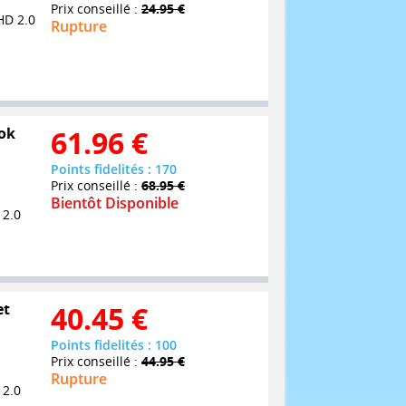
Prix conseillé :
24.95 €
HD 2.0
Rupture
ook
61.96
€
Points fidelités : 170
Prix conseillé :
68.95 €
Bientôt Disponible
 2.0
et
40.45
€
Points fidelités : 100
Prix conseillé :
44.95 €
Rupture
 2.0