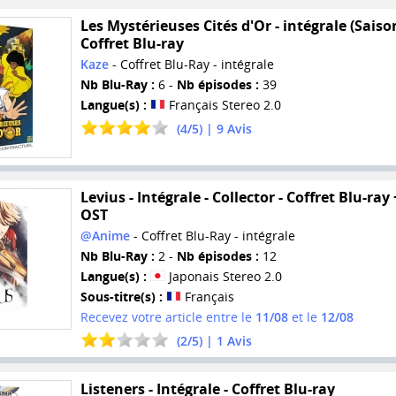
Les Mystérieuses Cités d'Or - intégrale (Saison
Coffret Blu-ray
Kaze
- Coffret Blu-Ray - intégrale
Nb Blu-Ray :
6 -
Nb épisodes :
39
Langue(s) :
Français Stereo 2.0
(
4
/
5
) |
9
Avis
Levius - Intégrale - Collector - Coffret Blu-ray
OST
@Anime
- Coffret Blu-Ray - intégrale
Nb Blu-Ray :
2 -
Nb épisodes :
12
Langue(s) :
Japonais Stereo 2.0
Sous-titre(s) :
Français
Recevez votre article entre le
11/08
et le
12/08
(
2
/
5
) |
1
Avis
Listeners - Intégrale - Coffret Blu-ray