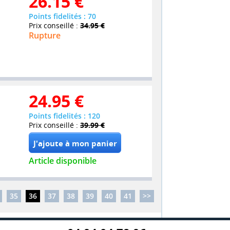
26.15
€
Points fidelités : 70
Prix conseillé :
34.95 €
Rupture
24.95
€
Points fidelités : 120
Prix conseillé :
39.99 €
Article disponible
35
36
37
38
39
40
41
>>