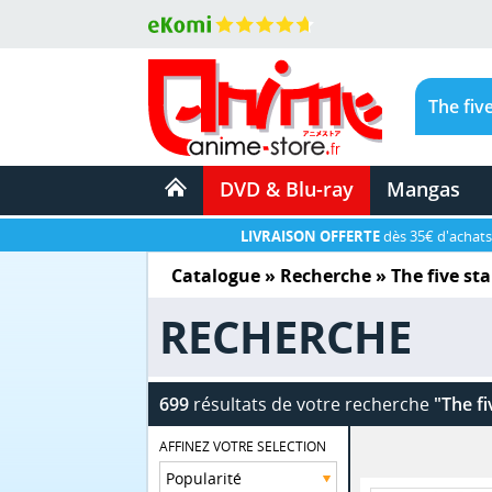
DVD & Blu-ray
Mangas
LIVRAISON OFFERTE
dès 35€ d'achats
Catalogue
» Recherche »
The five sta
RECHERCHE
699
résultats de votre recherche
"The fi
AFFINEZ VOTRE SELECTION