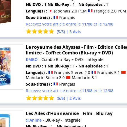
Nb DVD :
1
Nb Blu-Ray :
1 -
Nb épisodes :
1
Langue(s) :
Japonais 2.0 PCM
Français 2.0 PCM
Sous-titre(s) :
Français
Recevez votre article entre le
11/08
et le
12/08
(
5
/
5
) |
3
Avis
Le royaume des Abysses - Film - Edition Colle
limitée - Coffret Combo (Blu-ray + DVD)
KMBO
- Combo Blu-Ray + DVD - intégrale
Nb DVD :
1
Nb Blu-Ray :
1 -
Nb épisodes :
1
Langue(s) :
Français Stereo 2.0
Français 5.1
Mandarin Stereo 2.0
Mandarin 5.1
Sous-titre(s) :
Français
Recevez votre article entre le
11/08
et le
12/08
(
5
/
5
) |
2
Avis
Les Ailes d'Honneamise - Film - Blu-ray
@Anime
- Blu-Ray - intégrale
Nb Blu-Ray :
1 -
Nb épisodes :
1