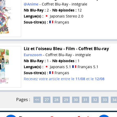
@Anime
- Coffret Blu-Ray - intégrale
Nb Blu-Ray :
2 -
Nb épisodes :
12
Langue(s) :
Japonais Stereo 2.0
Sous-titre(s) :
Français
Liz et l'oiseau Bleu - Film - Coffret Blu-ray
Eurozoom
- Coffret Blu-Ray - intégrale
Nb Blu-Ray :
1 -
Nb épisodes :
1
Langue(s) :
Japonais 5.1
Français 5.1
Sous-titre(s) :
Français
Recevez votre article entre le
11/08
et le
12/08
Pages :
<<
27
28
29
30
31
32
33
34