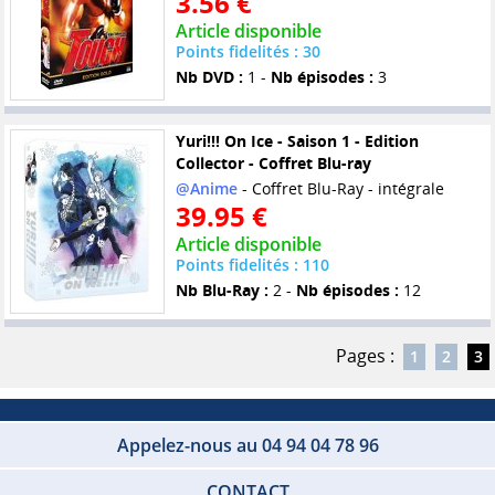
3.56 €
Article disponible
Points fidelités : 30
Nb DVD :
1 -
Nb épisodes :
3
Yuri!!! On Ice - Saison 1 - Edition
Collector - Coffret Blu-ray
@Anime
- Coffret Blu-Ray - intégrale
39.95 €
Article disponible
Points fidelités : 110
Nb Blu-Ray :
2 -
Nb épisodes :
12
Pages :
1
2
3
Appelez-nous au 04 94 04 78 96
CONTACT