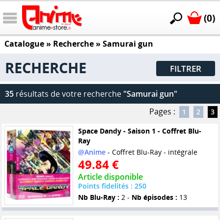
(0)
Catalogue
» Recherche »
Samurai gun
RECHERCHE
FILTRER
35
résultats de votre recherche
"Samurai gun"
Pages :
1
2
3
Space Dandy - Saison 1 - Coffret Blu-
Ray
@Anime
- Coffret Blu-Ray - intégrale
49.84 €
Article disponible
Points fidelités : 250
Nb Blu-Ray :
2 -
Nb épisodes :
13