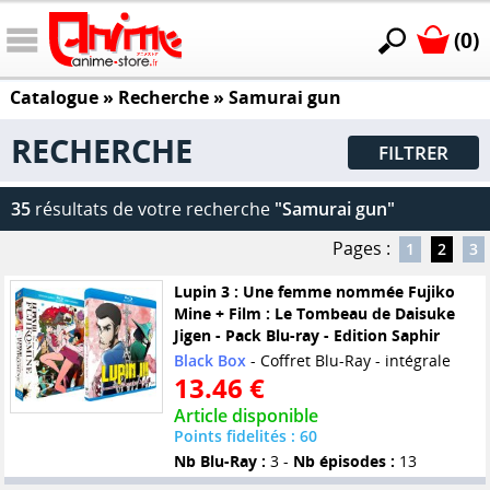
(0)
Catalogue
» Recherche »
Samurai gun
RECHERCHE
FILTRER
35
résultats de votre recherche
"Samurai gun"
Pages :
1
2
3
Lupin 3 : Une femme nommée Fujiko
Mine + Film : Le Tombeau de Daisuke
Jigen - Pack Blu-ray - Edition Saphir
Black Box
- Coffret Blu-Ray - intégrale
13.46 €
Article disponible
Points fidelités : 60
Nb Blu-Ray :
3 -
Nb épisodes :
13