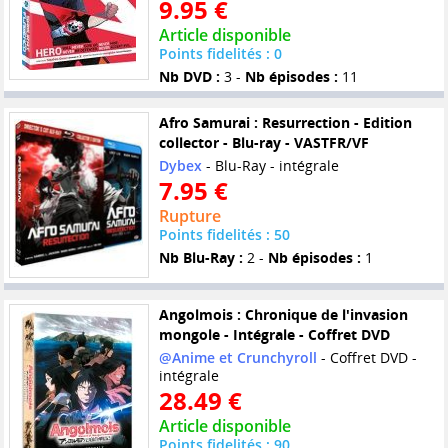
9.95 €
Article disponible
Points fidelités : 0
Nb DVD :
3 -
Nb épisodes :
11
Afro Samurai : Resurrection - Edition
collector - Blu-ray - VASTFR/VF
Dybex
- Blu-Ray - intégrale
7.95 €
Rupture
Points fidelités : 50
Nb Blu-Ray :
2 -
Nb épisodes :
1
Angolmois : Chronique de l'invasion
mongole - Intégrale - Coffret DVD
@Anime et Crunchyroll
- Coffret DVD -
intégrale
28.49 €
Article disponible
Points fidelités : 90