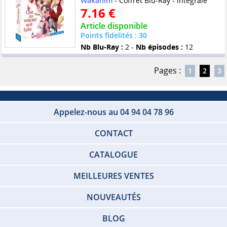
Wakanim
- Coffret Blu-Ray - intégrale
7.16 €
Article disponible
Points fidelités : 30
Nb Blu-Ray :
2 -
Nb épisodes :
12
Pages :
1
2
3
Appelez-nous au 04 94 04 78 96
CONTACT
CATALOGUE
MEILLEURES VENTES
NOUVEAUTÉS
BLOG