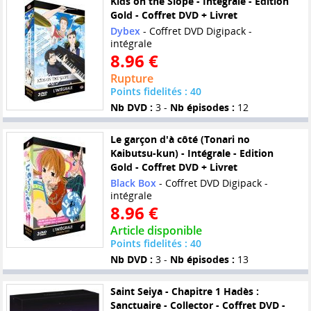
Kids on the Slope - Intégrale - Edition
Gold - Coffret DVD + Livret
Dybex
- Coffret DVD Digipack -
intégrale
8.96 €
Rupture
Points fidelités : 40
Nb DVD :
3 -
Nb épisodes :
12
Le garçon d'à côté (Tonari no
Kaibutsu-kun) - Intégrale - Edition
Gold - Coffret DVD + Livret
Black Box
- Coffret DVD Digipack -
intégrale
8.96 €
Article disponible
Points fidelités : 40
Nb DVD :
3 -
Nb épisodes :
13
Saint Seiya - Chapitre 1 Hadès :
Sanctuaire - Collector - Coffret DVD -