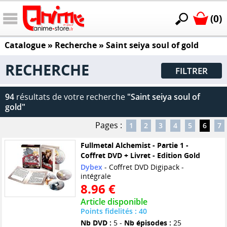
(0)
Catalogue
» Recherche »
Saint seiya soul of gold
RECHERCHE
FILTRER
94
résultats de votre recherche
"Saint seiya soul of
gold"
Pages :
1
2
3
4
5
6
7
Fullmetal Alchemist - Partie 1 -
Coffret DVD + Livret - Edition Gold
Dybex
- Coffret DVD Digipack -
intégrale
8.96 €
Article disponible
Points fidelités : 40
Nb DVD :
5 -
Nb épisodes :
25