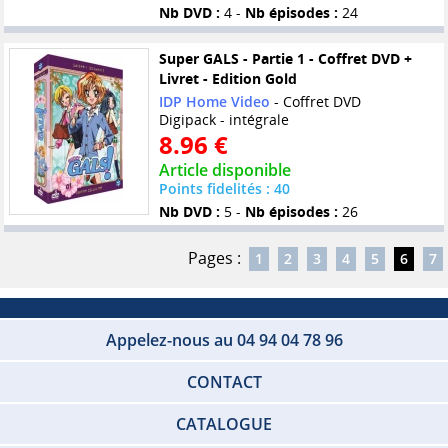
Nb DVD :
4 -
Nb épisodes :
24
Super GALS - Partie 1 - Coffret DVD +
Livret - Edition Gold
IDP Home Video
- Coffret DVD
Digipack - intégrale
8.96 €
Article disponible
Points fidelités : 40
Nb DVD :
5 -
Nb épisodes :
26
Pages :
1
2
3
4
5
6
7
Appelez-nous au 04 94 04 78 96
CONTACT
CATALOGUE