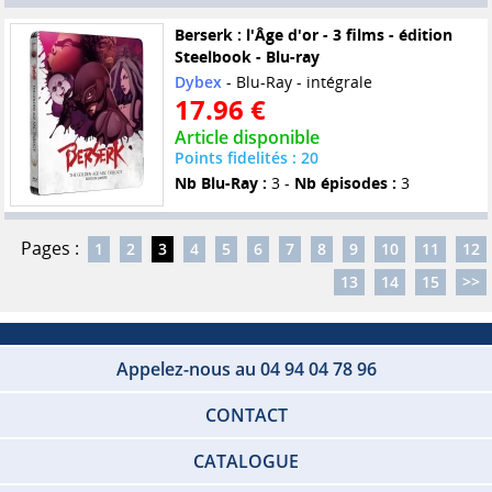
Berserk : l'Âge d'or - 3 films - édition
Steelbook - Blu-ray
Dybex
- Blu-Ray - intégrale
17.96 €
Article disponible
Points fidelités : 20
Nb Blu-Ray :
3 -
Nb épisodes :
3
Pages :
1
2
3
4
5
6
7
8
9
10
11
12
13
14
15
>>
Appelez-nous au 04 94 04 78 96
CONTACT
CATALOGUE