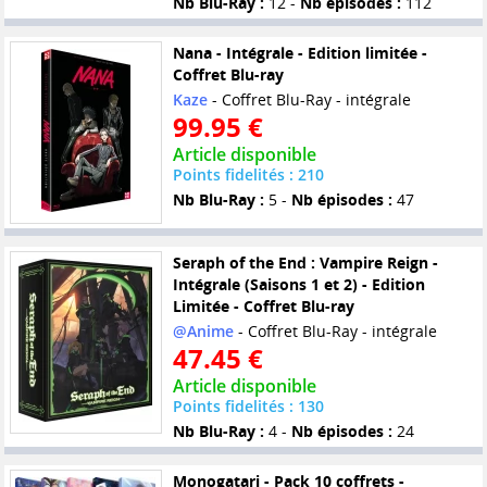
Nb Blu-Ray :
12 -
Nb épisodes :
112
Nana - Intégrale - Edition limitée -
Coffret Blu-ray
Kaze
- Coffret Blu-Ray - intégrale
99.95 €
Article disponible
Points fidelités : 210
Nb Blu-Ray :
5 -
Nb épisodes :
47
Seraph of the End : Vampire Reign -
Intégrale (Saisons 1 et 2) - Edition
Limitée - Coffret Blu-ray
@Anime
- Coffret Blu-Ray - intégrale
47.45 €
Article disponible
Points fidelités : 130
Nb Blu-Ray :
4 -
Nb épisodes :
24
Monogatari - Pack 10 coffrets -