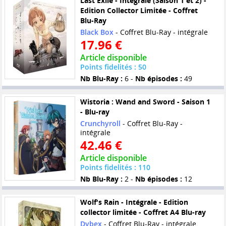
Last Exile - Intégrale (Saison 1 et 2) -
Edition Collector Limitée - Coffret
Blu-Ray
Black Box
- Coffret Blu-Ray - intégrale
17.96 €
Article disponible
Points fidelités : 50
Nb Blu-Ray :
6 -
Nb épisodes :
49
Wistoria : Wand and Sword - Saison 1
- Blu-ray
Crunchyroll
- Coffret Blu-Ray -
intégrale
42.46 €
Article disponible
Points fidelités : 110
Nb Blu-Ray :
2 -
Nb épisodes :
12
Wolf's Rain - Intégrale - Edition
collector limitée - Coffret A4 Blu-ray
Dybex
- Coffret Blu-Ray - intégrale