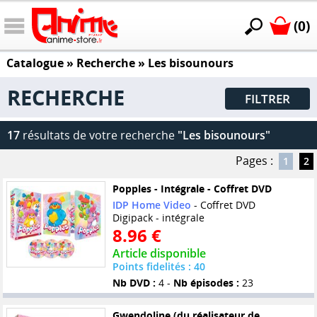
(0)
Catalogue
» Recherche »
Les bisounours
RECHERCHE
FILTRER
17
résultats de votre recherche
"Les bisounours"
Pages :
1
2
Popples - Intégrale - Coffret DVD
IDP Home Video
- Coffret DVD
Digipack - intégrale
8.96 €
Article disponible
Points fidelités : 40
Nb DVD :
4 -
Nb épisodes :
23
Gwendoline (du réalisateur de