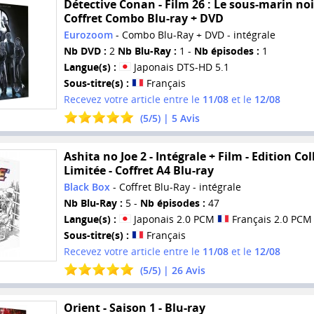
Détective Conan - Film 26 : Le sous-marin noi
Coffret Combo Blu-ray + DVD
Eurozoom
- Combo Blu-Ray + DVD - intégrale
Nb DVD :
2
Nb Blu-Ray :
1 -
Nb épisodes :
1
Langue(s) :
Japonais DTS-HD 5.1
Sous-titre(s) :
Français
Recevez votre article entre le
11/08
et le
12/08
(
5
/
5
) |
5
Avis
Ashita no Joe 2 - Intégrale + Film - Edition Col
Limitée - Coffret A4 Blu-ray
Black Box
- Coffret Blu-Ray - intégrale
Nb Blu-Ray :
5 -
Nb épisodes :
47
Langue(s) :
Japonais 2.0 PCM
Français 2.0 PCM
Sous-titre(s) :
Français
Recevez votre article entre le
11/08
et le
12/08
(
5
/
5
) |
26
Avis
Orient - Saison 1 - Blu-ray