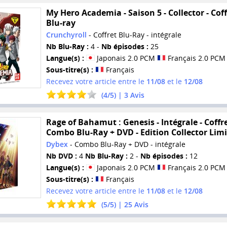
My Hero Academia - Saison 5 - Collector - Coff
Blu-ray
Crunchyroll
- Coffret Blu-Ray - intégrale
Nb Blu-Ray :
4 -
Nb épisodes :
25
Langue(s) :
Japonais 2.0 PCM
Français 2.0 PCM
Sous-titre(s) :
Français
Recevez votre article entre le
11/08
et le
12/08
(
4
/
5
) |
3
Avis
Rage of Bahamut : Genesis - Intégrale - Coffr
Combo Blu-Ray + DVD - Edition Collector Lim
Dybex
- Combo Blu-Ray + DVD - intégrale
Nb DVD :
4
Nb Blu-Ray :
2 -
Nb épisodes :
12
Langue(s) :
Japonais 2.0 PCM
Français 2.0 PCM
Sous-titre(s) :
Français
Recevez votre article entre le
11/08
et le
12/08
(
5
/
5
) |
25
Avis