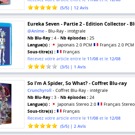
(
5
/
5
) |
12
Avis
Eureka Seven - Partie 2 - Edition Collector - B
@Anime
- Blu-Ray - intégrale
Nb Blu-Ray :
4 -
Nb épisodes :
25
Langue(s) :
Japonais 2.0 PCM
Français 2.0 PCM
Sous-titre(s) :
Français
Recevez votre article entre le
11/08
et le
12/08
(
3
/
5
) |
1
Avis
So I'm A Spider, So What? - Coffret Blu-ray
Crunchyroll
- Coffret Blu-Ray - intégrale
Nb Blu-Ray :
3 -
Nb épisodes :
24
Langue(s) :
Japonais Stereo 2.0
Français Stereo
Sous-titre(s) :
Français
Recevez votre article entre le
11/08
et le
12/08
(
5
/
5
) |
2
Avis