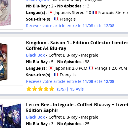
Nb Blu-Ray :
2 -
Nb épisodes :
13
Langue(s) :
Japonais Stereo 2.0
Français Stereo
Sous-titre(s) :
Français
Recevez votre article entre le
11/08
et le
12/08
Kingdom - Saison 1 - Edition Collector Limitée
Coffret A4 Blu-ray
Black Box
- Coffret Blu-Ray - intégrale
Nb Blu-Ray :
5 -
Nb épisodes :
38
Langue(s) :
Japonais 2.0 PCM
Français 2.0 PCM
Sous-titre(s) :
Français
Recevez votre article entre le
11/08
et le
12/08
(
5
/
5
) |
15
Avis
Letter Bee - Intégrale - Coffret Blu-ray + Livret
Edition Saphir
Black Box
- Coffret Blu-Ray - intégrale
Nb Blu-Ray :
3 -
Nb épisodes :
25