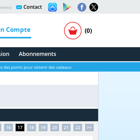
Contact
raires)
n Compte
(0)
sion
Abonnements
z des points pour obtenir des cadeaux
16
17
18
19
20
21
22
>>