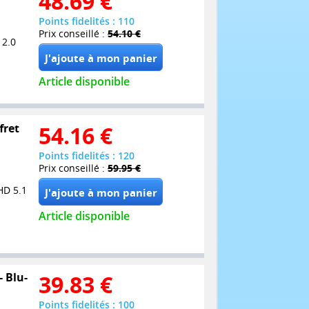
48.69
€
Points fidelités : 110
Prix conseillé :
54.10 €
 2.0
Article disponible
fret
54.16
€
Points fidelités : 120
Prix conseillé :
59.95 €
HD 5.1
Article disponible
- Blu-
39.83
€
Points fidelités : 100