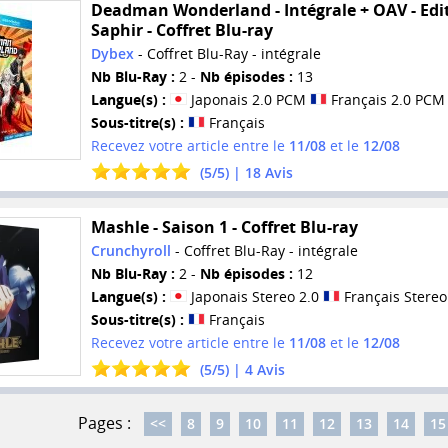
Deadman Wonderland - Intégrale + OAV - Edi
Saphir - Coffret Blu-ray
Dybex
- Coffret Blu-Ray - intégrale
Nb Blu-Ray :
2 -
Nb épisodes :
13
Langue(s) :
Japonais 2.0 PCM
Français 2.0 PCM
Sous-titre(s) :
Français
Recevez votre article entre le
11/08
et le
12/08
(
5
/
5
) |
18
Avis
Mashle - Saison 1 - Coffret Blu-ray
Crunchyroll
- Coffret Blu-Ray - intégrale
Nb Blu-Ray :
2 -
Nb épisodes :
12
Langue(s) :
Japonais Stereo 2.0
Français Stereo
Sous-titre(s) :
Français
Recevez votre article entre le
11/08
et le
12/08
(
5
/
5
) |
4
Avis
Pages :
<<
8
9
10
11
12
13
14
15