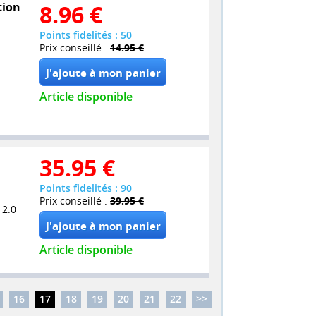
tion
8.96
€
Points fidelités : 50
Prix conseillé :
14.95 €
Article disponible
35.95
€
Points fidelités : 90
Prix conseillé :
39.95 €
 2.0
Article disponible
16
17
18
19
20
21
22
>>