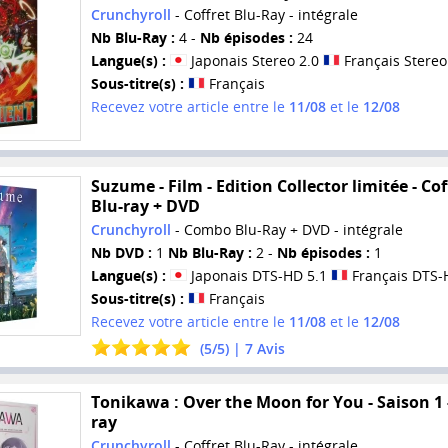
Crunchyroll
- Coffret Blu-Ray - intégrale
Nb Blu-Ray :
4 -
Nb épisodes :
24
Langue(s) :
Japonais Stereo 2.0
Français Stereo
Sous-titre(s) :
Français
Recevez votre article entre le
11/08
et le
12/08
Suzume - Film - Edition Collector limitée - Cof
Blu-ray + DVD
Crunchyroll
- Combo Blu-Ray + DVD - intégrale
Nb DVD :
1
Nb Blu-Ray :
2 -
Nb épisodes :
1
Langue(s) :
Japonais DTS-HD 5.1
Français DTS-
Sous-titre(s) :
Français
Recevez votre article entre le
11/08
et le
12/08
(
5
/
5
) |
7
Avis
Tonikawa : Over the Moon for You - Saison 1 
ray
Crunchyroll
- Coffret Blu-Ray - intégrale