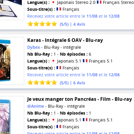
Langue(s) :
Japonais Stereo 2.0
Français Stereo
Sous-titre(s) :
Français
Recevez votre article entre le
11/08
et le
12/08
(
5
/
5
) |
4
Avis
Karas - Intégrale 6 OAV - Blu-ray
Dybex
- Blu-Ray - intégrale
Nb Blu-Ray :
1 -
Nb épisodes :
6
Langue(s) :
Japonais 5.1
Français 5.1
Sous-titre(s) :
Français
Recevez votre article entre le
11/08
et le
12/08
(
5
/
5
) |
6
Avis
Je veux manger ton Pancréas - Film - Blu-ray
@Anime
- Blu-Ray - intégrale
Nb Blu-Ray :
1 -
Nb épisodes :
1
Langue(s) :
Japonais 5.1
Français 5.1
Sous-titre(s) :
Français
Recevez votre article entre le
11/08
et le
12/08