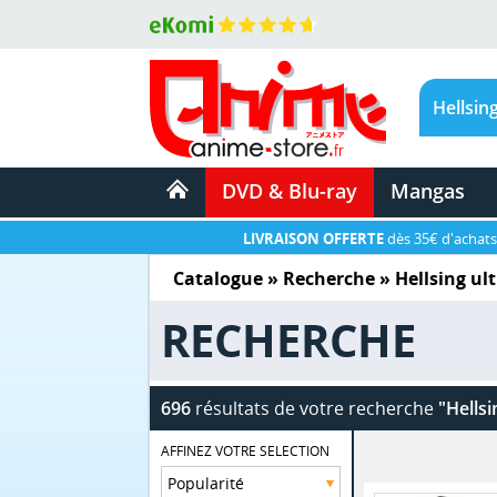
DVD & Blu-ray
Mangas
LIVRAISON OFFERTE
dès 35€ d'achats
Catalogue
» Recherche »
Hellsing ul
RECHERCHE
696
résultats de votre recherche
"Hellsi
AFFINEZ VOTRE SELECTION