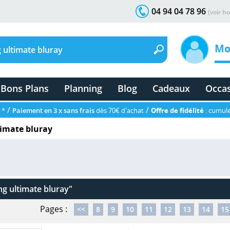
04 94 04 78 96
(voir ho
Mo
Bons Plans
Planning
Blog
Cadeaux
Occa
/
/
 *
Paiement en 3 x sans frais
dès 70€ d'achat
Offre de fidélité
: cumule
timate bluray
ng ultimate bluray"
Pages :
<<
8
9
10
11
12
13
14
15