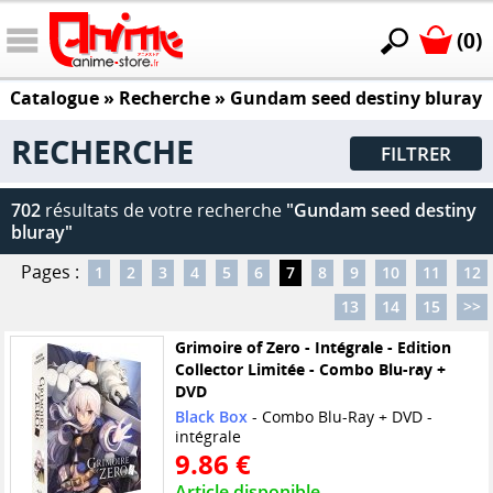
(0)
Catalogue
» Recherche »
Gundam seed destiny bluray
RECHERCHE
FILTRER
702
résultats de votre recherche
"Gundam seed destiny
bluray"
Pages :
1
2
3
4
5
6
7
8
9
10
11
12
13
14
15
>>
Grimoire of Zero - Intégrale - Edition
Collector Limitée - Combo Blu-ray +
DVD
Black Box
- Combo Blu-Ray + DVD -
intégrale
9.86 €
Article disponible