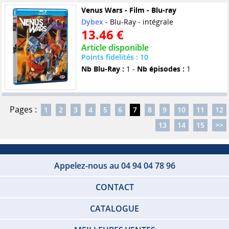
Venus Wars - Film - Blu-ray
Dybex
- Blu-Ray - intégrale
13.46 €
Article disponible
Points fidelités : 10
Nb Blu-Ray :
1 -
Nb épisodes :
1
Pages :
1
2
3
4
5
6
7
8
9
10
11
12
13
14
15
>>
Appelez-nous au 04 94 04 78 96
CONTACT
CATALOGUE