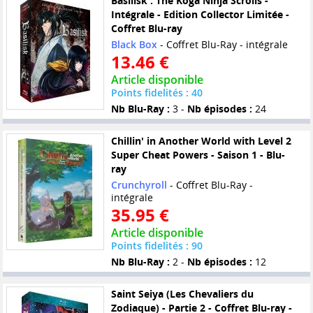
Basilisk : The Kôga Ninja Scrolls -
Intégrale - Edition Collector Limitée -
Coffret Blu-ray
Black Box
- Coffret Blu-Ray - intégrale
13.46 €
Article disponible
Points fidelités : 40
Nb Blu-Ray :
3 -
Nb épisodes :
24
Chillin' in Another World with Level 2
Super Cheat Powers - Saison 1 - Blu-
ray
Crunchyroll
- Coffret Blu-Ray -
intégrale
35.95 €
Article disponible
Points fidelités : 90
Nb Blu-Ray :
2 -
Nb épisodes :
12
Saint Seiya (Les Chevaliers du
Zodiaque) - Partie 2 - Coffret Blu-ray -