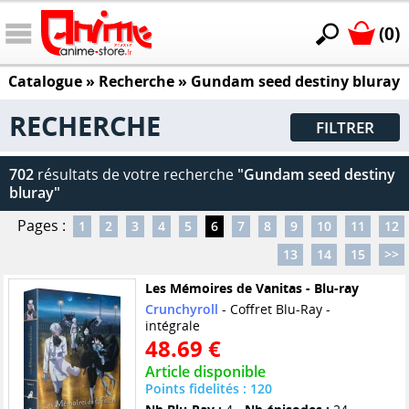
(0)
Catalogue
» Recherche »
Gundam seed destiny bluray
RECHERCHE
FILTRER
702
résultats de votre recherche
"Gundam seed destiny
bluray"
Pages :
1
2
3
4
5
6
7
8
9
10
11
12
13
14
15
>>
Les Mémoires de Vanitas - Blu-ray
Crunchyroll
- Coffret Blu-Ray -
intégrale
48.69 €
Article disponible
Points fidelités : 120