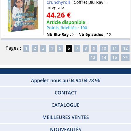
Crunchyroll
- Coffret Blu-Ray -
intégrale
44.26 €
Article disponible
Points fidelités : 100
Nb Blu-Ray :
2 -
Nb épisodes :
12
Pages :
1
2
3
4
5
6
7
8
9
10
11
12
13
14
15
>>
Appelez-nous au 04 94 04 78 96
CONTACT
CATALOGUE
MEILLEURES VENTES
NOUVEAUTÉS