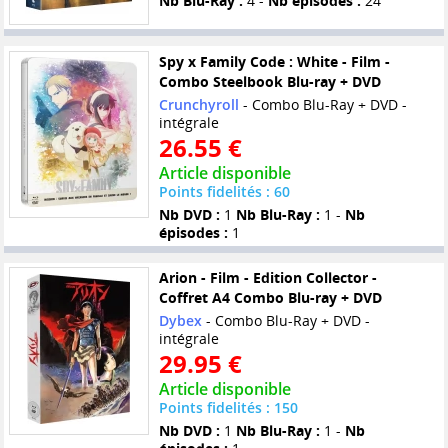
Nb Blu-Ray :
4 -
Nb épisodes :
24
Spy x Family Code : White - Film -
Combo Steelbook Blu-ray + DVD
Crunchyroll
- Combo Blu-Ray + DVD -
intégrale
26.55 €
Article disponible
Points fidelités : 60
Nb DVD :
1
Nb Blu-Ray :
1 -
Nb
épisodes :
1
Arion - Film - Edition Collector -
Coffret A4 Combo Blu-ray + DVD
Dybex
- Combo Blu-Ray + DVD -
intégrale
29.95 €
Article disponible
Points fidelités : 150
Nb DVD :
1
Nb Blu-Ray :
1 -
Nb