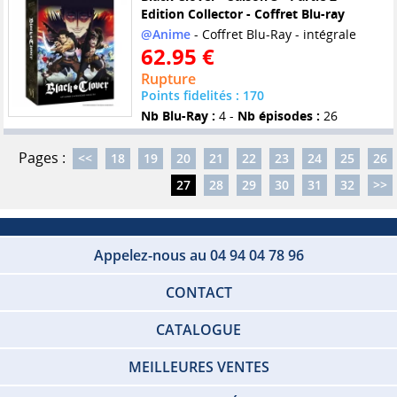
Edition Collector - Coffret Blu-ray
@Anime
- Coffret Blu-Ray - intégrale
62.95 €
Rupture
Points fidelités : 170
Nb Blu-Ray :
4 -
Nb épisodes :
26
Pages :
<<
18
19
20
21
22
23
24
25
26
27
28
29
30
31
32
>>
Appelez-nous au 04 94 04 78 96
CONTACT
CATALOGUE
MEILLEURES VENTES