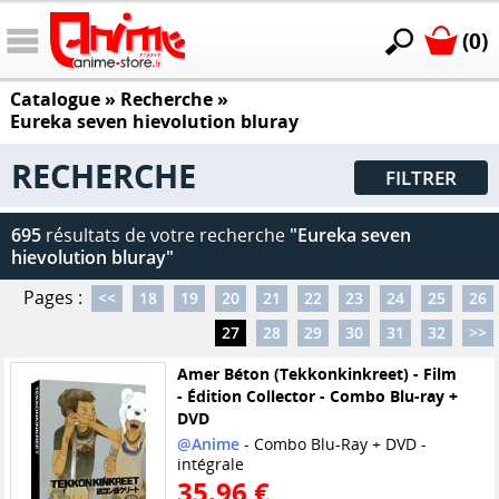
(0)
Catalogue
» Recherche »
Eureka seven hievolution bluray
RECHERCHE
FILTRER
695
résultats de votre recherche
"Eureka seven
hievolution bluray"
Pages :
<<
18
19
20
21
22
23
24
25
26
27
28
29
30
31
32
>>
Amer Béton (Tekkonkinkreet) - Film
- Édition Collector - Combo Blu-ray +
DVD
@Anime
- Combo Blu-Ray + DVD -
intégrale
35.96 €