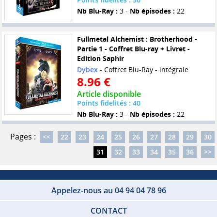
Nb Blu-Ray :
3 -
Nb épisodes :
22
Fullmetal Alchemist : Brotherhood -
Partie 1 - Coffret Blu-ray + Livret -
Edition Saphir
Dybex
- Coffret Blu-Ray - intégrale
8.96 €
Article disponible
Points fidelités : 40
Nb Blu-Ray :
3 -
Nb épisodes :
22
Pages :
<<
22
23
24
25
26
27
28
29
30
31
32
33
34
35
36
>>
Appelez-nous au 04 94 04 78 96
CONTACT