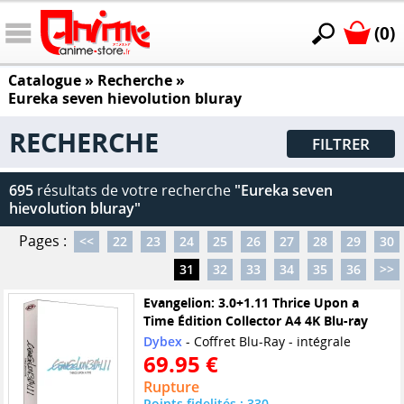
(0)
Catalogue
» Recherche »
Eureka seven hievolution bluray
RECHERCHE
FILTRER
695
résultats de votre recherche
"Eureka seven
hievolution bluray"
Pages :
<<
22
23
24
25
26
27
28
29
30
31
32
33
34
35
36
>>
Evangelion: 3.0+1.11 Thrice Upon a
Time Édition Collector A4 4K Blu-ray
Dybex
- Coffret Blu-Ray - intégrale
69.95 €
Rupture
Points fidelités : 330