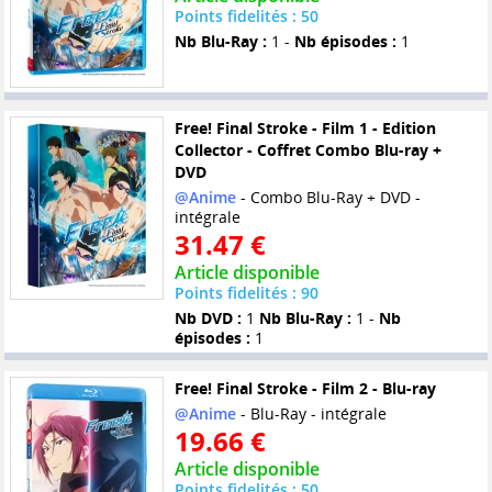
Points fidelités : 50
Nb Blu-Ray :
1 -
Nb épisodes :
1
Free! Final Stroke - Film 1 - Edition
Collector - Coffret Combo Blu-ray +
DVD
@Anime
- Combo Blu-Ray + DVD -
intégrale
31.47 €
Article disponible
Points fidelités : 90
Nb DVD :
1
Nb Blu-Ray :
1 -
Nb
épisodes :
1
Free! Final Stroke - Film 2 - Blu-ray
@Anime
- Blu-Ray - intégrale
19.66 €
Article disponible
Points fidelités : 50