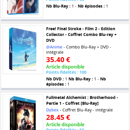
Nb Blu-Ray :
1 -
Nb épisodes :
1
Free! Final Stroke - Film 2 - Edition
Collector - Coffret Combo Blu-ray +
DVD
@Anime
- Combo Blu-Ray + DVD -
intégrale
35.40 €
Article disponible
Points fidelités : 100
Nb DVD :
1
Nb Blu-Ray :
1 -
Nb
épisodes :
1
Fullmetal Alchemist : Brotherhood -
Partie 1 - Coffret [Blu-Ray]
Dybex
- Coffret Blu-Ray - intégrale
28.45 €
Article disponible
Points fidelités : 50