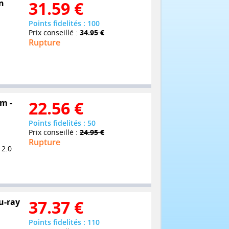
on
31.59
€
Points fidelités : 100
Prix conseillé :
34.95 €
Rupture
lm -
22.56
€
Points fidelités : 50
Prix conseillé :
24.95 €
Rupture
 2.0
lu-ray
37.37
€
Points fidelités : 110