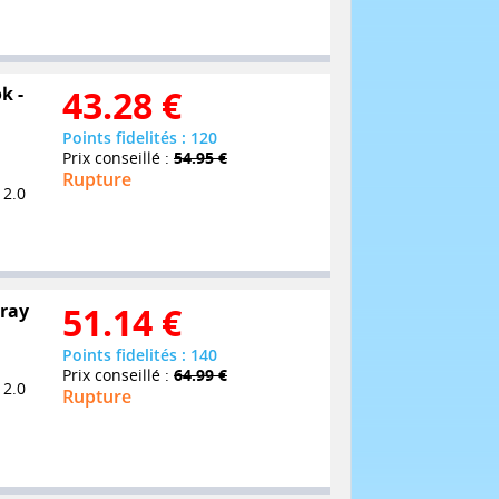
k -
43.28
€
Points fidelités : 120
Prix conseillé :
54.95 €
Rupture
 2.0
-ray
51.14
€
Points fidelités : 140
Prix conseillé :
64.99 €
 2.0
Rupture