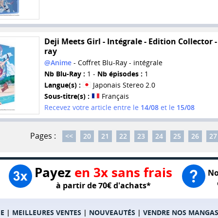
Deji Meets Girl - Intégrale - Edition Collector -
ray
@Anime
- Coffret Blu-Ray - intégrale
Nb Blu-Ray :
1 -
Nb épisodes :
1
Langue(s) :
Japonais Stereo 2.0
Sous-titre(s) :
Français
Recevez votre article entre le
14/08
et le
15/08
Pages :
<<
20
21
22
23
24
25
26
27
Payez
en 3x sans frais
No
à partir de 70€ d'achats*
E
|
MEILLEURES VENTES
|
NOUVEAUTÉS
|
VENDRE NOS MANGA