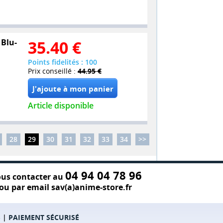
 Blu-
35.40
€
Points fidelités : 100
Prix conseillé :
44.95 €
Article disponible
28
29
30
31
32
33
34
>>
04 94 04 78 96
us contacter au
ou par email sav(a)anime-store.fr
S
|
PAIEMENT SÉCURISÉ