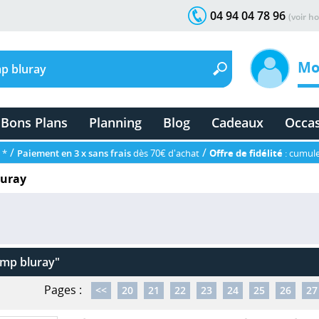
04 94 04 78 96
(voir ho
Mo
Bons Plans
Planning
Blog
Cadeaux
Occa
/
/
 *
Paiement en 3 x sans frais
dès 70€ d'achat
Offre de fidélité
: cumule
luray
ump bluray"
Pages :
<<
20
21
22
23
24
25
26
27