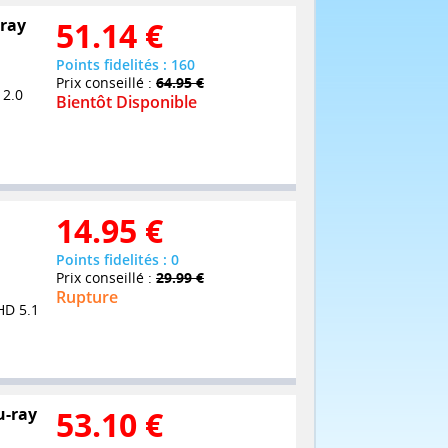
-ray
51.14
€
Points fidelités : 160
Prix conseillé :
64.95 €
 2.0
Bientôt Disponible
14.95
€
Points fidelités : 0
Prix conseillé :
29.99 €
Rupture
HD 5.1
u-ray
53.10
€