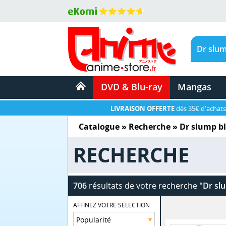
DVD & Blu-ray
Mangas
LIVRAISON OFFERTE
dès 35€ d'achats
Catalogue
» Recherche »
Dr slump b
RECHERCHE
706
résultats de votre recherche
"Dr sl
AFFINEZ VOTRE SELECTION