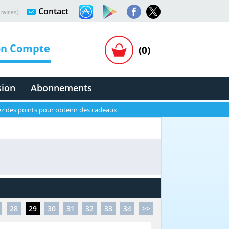
Contact
raires)
n Compte
(0)
sion
Abonnements
z des points pour obtenir des cadeaux
28
29
30
31
32
33
34
>>