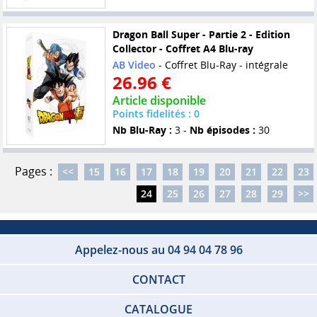
Dragon Ball Super - Partie 2 - Edition
Collector - Coffret A4 Blu-ray
AB Video
- Coffret Blu-Ray - intégrale
26.96 €
Article disponible
Points fidelités : 0
Nb Blu-Ray :
3 -
Nb épisodes :
30
Pages :
<<
15
16
17
18
19
20
21
22
23
24
25
26
27
28
29
>>
Appelez-nous au 04 94 04 78 96
CONTACT
CATALOGUE