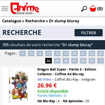
(0)
Catalogue
» Recherche »
Dr slump bluray
RECHERCHE
FILTRER
705
résultats de votre recherche
"Dr slump bluray"
Pages :
<<
15
16
17
18
19
20
21
22
23
24
25
26
27
28
29
>>
Dragon Ball Super - Partie 3 - Edition
Collector - Coffret A4 Blu-ray
AB Video
- Coffret Blu-Ray - intégrale
26.96 €
Article disponible
Points fidelités : 0
Nb Blu-Ray :
6 -
Nb épisodes :
55