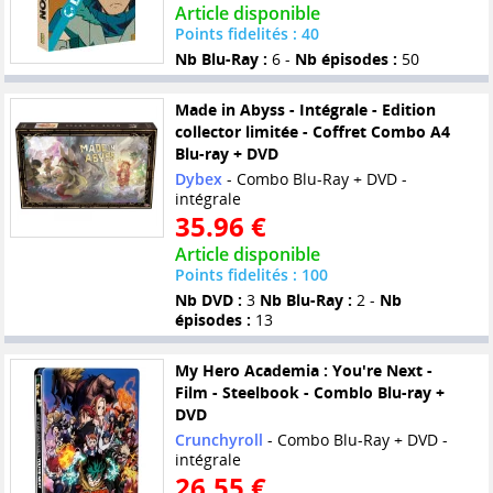
Article disponible
Points fidelités : 40
Nb Blu-Ray :
6 -
Nb épisodes :
50
Made in Abyss - Intégrale - Edition
collector limitée - Coffret Combo A4
Blu-ray + DVD
Dybex
- Combo Blu-Ray + DVD -
intégrale
35.96 €
Article disponible
Points fidelités : 100
Nb DVD :
3
Nb Blu-Ray :
2 -
Nb
épisodes :
13
My Hero Academia : You're Next -
Film - Steelbook - Comblo Blu-ray +
DVD
Crunchyroll
- Combo Blu-Ray + DVD -
intégrale
26.55 €