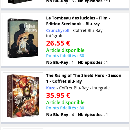
Nb Blu-Ray :
6 -
Nb épisodes :
51
Le Tombeau des lucioles - Film -
Edition Steelbook - Blu-ray
Crunchyroll
- Coffret Blu-Ray -
intégrale
26.55 €
Article disponible
Points fidelités : 60
Nb Blu-Ray :
1 -
Nb épisodes :
1
The Rising of The Shield Hero - Saison
1 - Coffret Blu-ray
Kaze
- Coffret Blu-Ray - intégrale
35.95 €
Article disponible
Points fidelités : 80
Nb Blu-Ray :
4 -
Nb épisodes :
1