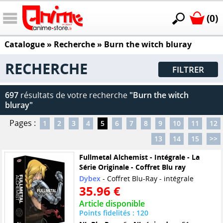
(0)
Catalogue
» Recherche »
Burn the witch bluray
RECHERCHE
FILTRER
697
résultats de votre recherche
"Burn the witch
bluray"
Pages :
1
2
3
4
5
6
7
8
9
10
11
12
13
14
15
>>
Fullmetal Alchemist - Intégrale - La
Série Originale - Coffret Blu ray
Dybex
- Coffret Blu-Ray - intégrale
35.96 €
Article disponible
Points fidelités : 120