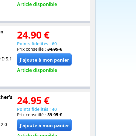
Article disponible
on
24.90
€
Points fidelités : 60
Prix conseillé :
34.95 €
HD 5.1
Article disponible
ther's
24.95
€
Points fidelités : 40
Prix conseillé :
39.95 €
 2.0
Article disponible