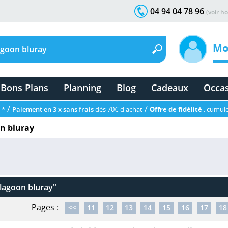
04 94 04 78 96
(voir ho
Mo
Bons Plans
Planning
Blog
Cadeaux
Occa
/
/
 *
Paiement en 3 x sans frais
dès 70€ d'achat
Offre de fidélité
: cumule
on bluray
 lagoon bluray"
Pages :
<<
11
12
13
14
15
16
17
18