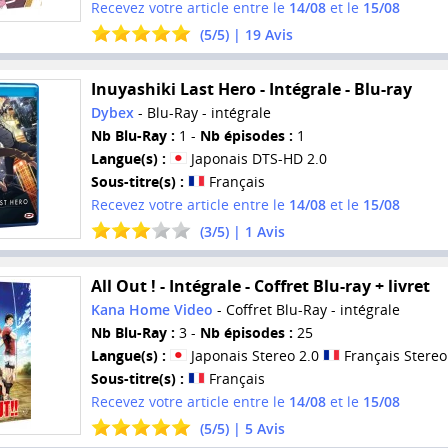
Recevez votre article entre le
14/08
et le
15/08
(
5
/
5
) |
19
Avis
Inuyashiki Last Hero - Intégrale - Blu-ray
Dybex
- Blu-Ray - intégrale
Nb Blu-Ray :
1 -
Nb épisodes :
1
Langue(s) :
Japonais DTS-HD 2.0
Sous-titre(s) :
Français
Recevez votre article entre le
14/08
et le
15/08
(
3
/
5
) |
1
Avis
All Out ! - Intégrale - Coffret Blu-ray + livret
Kana Home Video
- Coffret Blu-Ray - intégrale
Nb Blu-Ray :
3 -
Nb épisodes :
25
Langue(s) :
Japonais Stereo 2.0
Français Stereo
Sous-titre(s) :
Français
Recevez votre article entre le
14/08
et le
15/08
(
5
/
5
) |
5
Avis