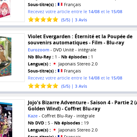
Sous-titre(s) :
Français
Recevez votre article entre le
14/08
et le
15/08
(
5
/
5
) |
3
Avis
Violet Evergarden : Éternité et la Poupée de
souvenirs automatiques - Film - Blu-ray
Eurozoom
- DVD Unité - intégrale
Nb Blu-Ray :
1 -
Nb épisodes :
1
Langue(s) :
Japonais Stereo 2.0
Sous-titre(s) :
Français
Recevez votre article entre le
14/08
et le
15/08
(
5
/
5
) |
3
Avis
Jojo's Bizarre Adventure - Saison 4 - Partie 2 (
Golden Wind) - Coffret Blu-ray
Kaze
- Coffret Blu-Ray - intégrale
Nb DVD :
5 -
Nb épisodes :
19
Langue(s) :
Japonais Stereo 2.0
Sous-titre(s) :
Français