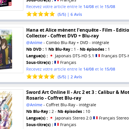
Recevez votre article entre le
14/08
et le
15/08
(
5
/
5
) |
6
Avis
Hana et Alice mènent l'enquête - Film - Editi
Collector - Coffret DVD + Blu-ray
@Anime
- Combo Blu-Ray + DVD - intégrale
Nb DVD :
1
Nb Blu-Ray :
1 -
Nb épisodes :
1
Langue(s) :
Japonais DTS-HD 5.1
Français DTS-
Sous-titre(s) :
Français
Recevez votre article entre le
14/08
et le
15/08
(
5
/
5
) |
2
Avis
Sword Art Online II - Arc 2 et 3 : Calibur & Mo
Rosario - Coffret Blu-ray
@Anime
- Coffret Blu-Ray - intégrale
Nb Blu-Ray :
2 -
Nb épisodes :
10
Langue(s) :
Japonais Stereo 2.0
Français Stereo
Sous-titre(s) :
Français