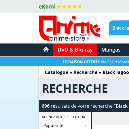
DVD & Blu-ray
Mangas
LIVRAISON OFFERTE
dès 35€ d'achats
Catalogue
» Recherche »
Black lago
RECHERCHE
696
résultats de votre recherche
"Black
AFFINEZ VOTRE SELECTION