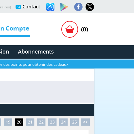
Contact
raires)
n Compte
(0)
sion
Abonnements
z des points pour obtenir des cadeaux
19
20
21
22
23
24
25
>>