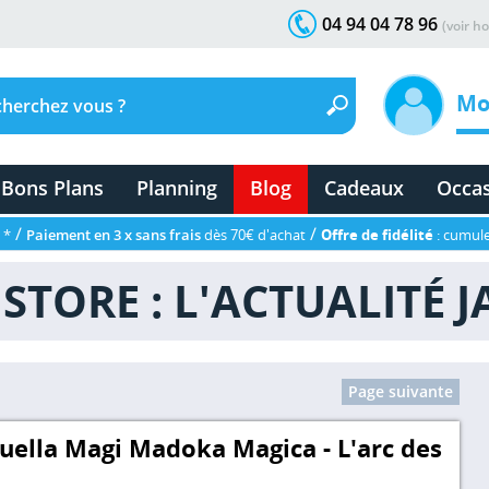
04 94 04 78 96
(voir ho
Mo
Bons Plans
Planning
Blog
Cadeaux
Occa
/
/
 *
Paiement en 3 x sans frais
dès 70€ d'achat
Offre de fidélité
: cumule
STORE : L'ACTUALITÉ 
Page suivante
uella Magi Madoka Magica - L'arc des