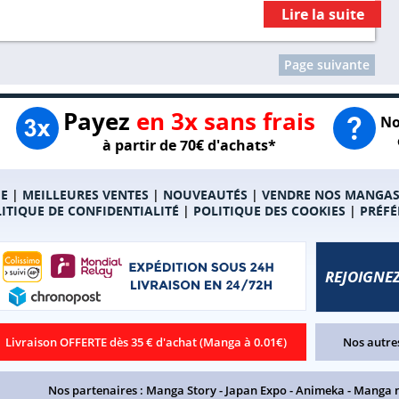
Lire la suite
Page suivante
Payez
en 3x sans frais
No
à partir de 70€ d'achats*
E
|
MEILLEURES VENTES
|
NOUVEAUTÉS
|
VENDRE NOS MANGA
ITIQUE DE CONFIDENTIALITÉ
|
POLITIQUE DES COOKIES
|
PRÉFÉ
REJOIGNEZ
Livraison OFFERTE dès 35 € d'achat (Manga à 0.01€)
Nos autres
Nos partenaires :
Manga Story
-
Japan Expo
-
Animeka
-
Manga 