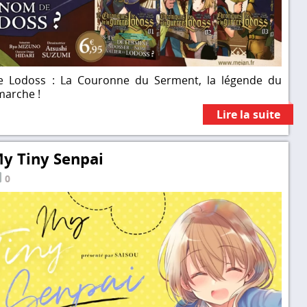
e Lodoss : La Couronne du Serment, la légende du
marche !
Lire la suite
My Tiny Senpai
0