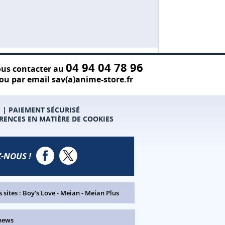
04 94 04 78 96
us contacter au
ou par email sav(a)anime-store.fr
S
|
PAIEMENT SÉCURISÉ
RENCES EN MATIÈRE DE COOKIES
-NOUS !
 sites :
Boy's Love
-
Meian
-
Meian Plus
news