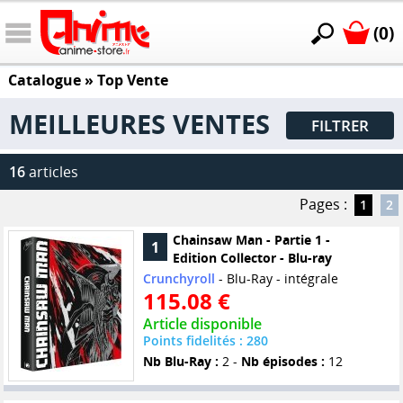
(0)
Catalogue
» Top Vente
MEILLEURES VENTES
FILTRER
16
articles
Pages :
1
2
Chainsaw Man - Partie 1 -
1
Edition Collector - Blu-ray
Crunchyroll
- Blu-Ray - intégrale
115.08 €
Article disponible
Points fidelités : 280
Nb Blu-Ray :
2 -
Nb épisodes :
12