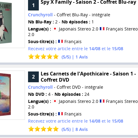
Spy X Family - Saison 2 - Coffret Blu-ray
1
Crunchyroll
- Coffret Blu-Ray - intégrale
Nb Blu-Ray :
2 -
Nb épisodes :
1
Langue(s) :
Japonais Stereo 2.0
Français Stereo
2.0
Sous-titre(s) :
Français
Recevez votre article entre le
14/08
et le
15/08
(
5
/
5
) |
1
Avis
Les Carnets de l'Apothicaire - Saison 1 -
2
Coffret DVD
Crunchyroll
- Coffret DVD - intégrale
Nb DVD :
4 -
Nb épisodes :
24
Langue(s) :
Japonais Stereo 2.0
Français Stereo
2.0
Sous-titre(s) :
Français
Recevez votre article entre le
14/08
et le
15/08
(
5
/
5
) |
8
Avis