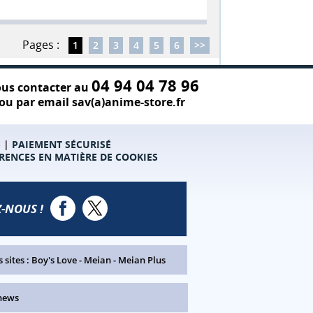
Pages :
1
2
3
4
5
6
>>
04 94 04 78 96
us contacter au
ou par email sav(a)anime-store.fr
S
|
PAIEMENT SÉCURISÉ
RENCES EN MATIÈRE DE COOKIES
-NOUS !
 sites :
Boy's Love
-
Meian
-
Meian Plus
news