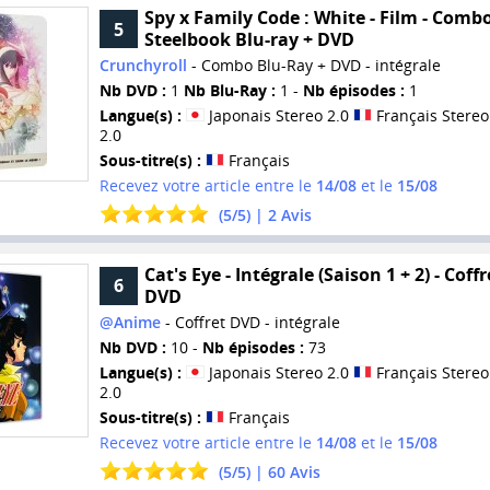
Spy x Family Code : White - Film - Comb
5
Steelbook Blu-ray + DVD
Crunchyroll
- Combo Blu-Ray + DVD - intégrale
Nb DVD :
1
Nb Blu-Ray :
1 -
Nb épisodes :
1
Langue(s) :
Japonais Stereo 2.0
Français Stereo
2.0
Sous-titre(s) :
Français
Recevez votre article entre le
14/08
et le
15/08
(
5
/
5
) |
2
Avis
Cat's Eye - Intégrale (Saison 1 + 2) - Coffr
6
DVD
@Anime
- Coffret DVD - intégrale
Nb DVD :
10 -
Nb épisodes :
73
Langue(s) :
Japonais Stereo 2.0
Français Stereo
2.0
Sous-titre(s) :
Français
Recevez votre article entre le
14/08
et le
15/08
(
5
/
5
) |
60
Avis