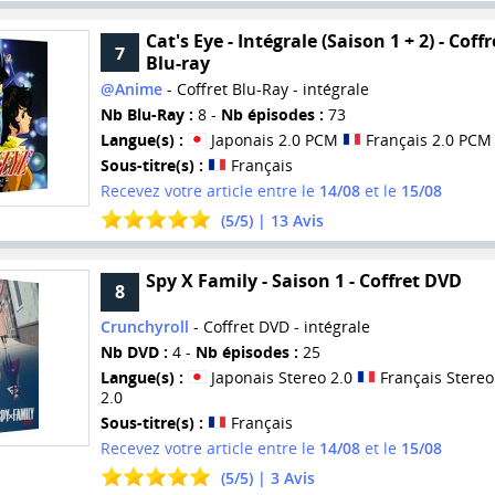
Cat's Eye - Intégrale (Saison 1 + 2) - Coffr
7
Blu-ray
@Anime
- Coffret Blu-Ray - intégrale
Nb Blu-Ray :
8 -
Nb épisodes :
73
Langue(s) :
Japonais 2.0 PCM
Français 2.0 PCM
Sous-titre(s) :
Français
Recevez votre article entre le
14/08
et le
15/08
(
5
/
5
) |
13
Avis
Spy X Family - Saison 1 - Coffret DVD
8
Crunchyroll
- Coffret DVD - intégrale
Nb DVD :
4 -
Nb épisodes :
25
Langue(s) :
Japonais Stereo 2.0
Français Stereo
2.0
Sous-titre(s) :
Français
Recevez votre article entre le
14/08
et le
15/08
(
5
/
5
) |
3
Avis