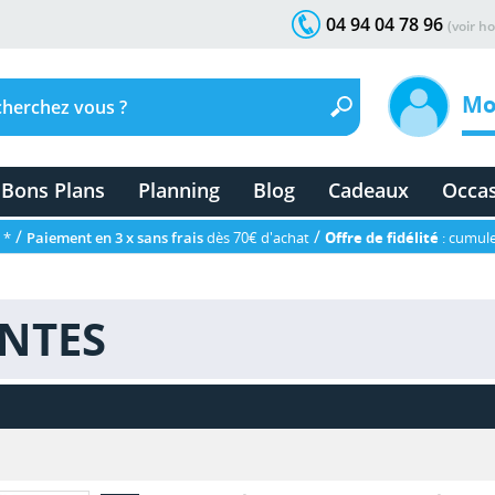
04 94 04 78 96
(voir ho
Mo
Bons Plans
Planning
Blog
Cadeaux
Occa
/
/
 *
Paiement en 3 x sans frais
dès 70€ d'achat
Offre de fidélité
: cumule
ENTES