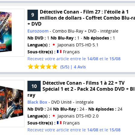
Détective Conan - Film 27 : l'étoile à 1
9
million de dollars - Coffret Combo Blu-r
+ DVD
Eurozoom
- Combo Blu-Ray + DVD - intégrale
Nb DVD :
1
Nb Blu-Ray :
1 -
Nb épisodes :
1
Langue(s) :
Japonais DTS-HD 5.1
Sous-titre(s) :
Français
Recevez votre article entre le
14/08
et le
15/08
(
5
/
5
) |
4
Avis
Détective Conan - Films 1 à 22 + TV
10
Spécial 1 et 2 - Pack 24 Combo DVD + Bl
ray
Black Box
- DVD Unité - intégrale
Nb DVD :
24
Nb Blu-Ray :
24 -
Nb épisodes :
24
Langue(s) :
Japonais DTS-HD 2.0
Sous-titre(s) :
Français
Recevez votre article entre le
14/08
et le
15/08