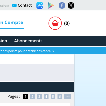
Contact
raires)
n Compte
(0)
sion
Abonnements
z des points pour obtenir des cadeaux
Pages :
1
2
3
4
5
6
>>