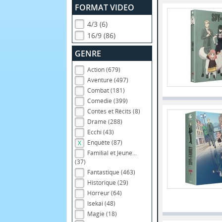
FORMAT VIDEO
4/3 (6)
16/9 (86)
GENRE
Action (679)
Aventure (497)
Combat (181)
Comédie (399)
Contes et Récits (8)
Drame (288)
Ecchi (43)
Enquête (87)
Familial et Jeune...
(37)
Fantastique (463)
Historique (29)
Horreur (64)
Isekai (48)
Magie (18)