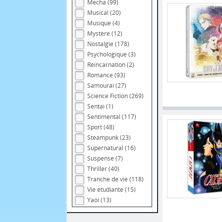
Mecha (99)
Musical (20)
Musique (4)
Mystère (12)
Nostalgie (178)
Psychologique (3)
Réincarnation (2)
Romance (93)
Samourai (27)
Science Fiction (269)
Sentai (1)
Sentimental (117)
Sport (48)
Steampunk (23)
Supernatural (16)
Suspense (7)
Thriller (40)
Tranche de vie (118)
Vie étudiante (15)
Yaoi (13)