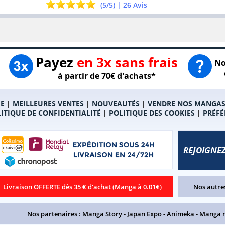
(
5
/
5
) |
26
Avis
Payez
en 3x sans frais
No
à partir de 70€ d'achats*
E
|
MEILLEURES VENTES
|
NOUVEAUTÉS
|
VENDRE NOS MANGA
ITIQUE DE CONFIDENTIALITÉ
|
POLITIQUE DES COOKIES
|
PRÉFÉ
REJOIGNEZ
Livraison OFFERTE dès 35 € d'achat (Manga à 0.01€)
Nos autres
Nos partenaires :
Manga Story
-
Japan Expo
-
Animeka
-
Manga 