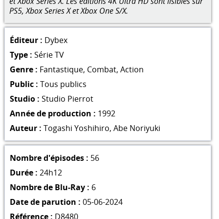
et Xbox Series X. Les éditions 4K Ultra HD sont lisibles sur
PS5, Xbox Series X et Xbox One S/X.
Éditeur :
Dybex
Type :
Série TV
Genre :
Fantastique
,
Combat
,
Action
Public :
Tous publics
Studio :
Studio Pierrot
Année de production :
1992
Auteur :
Togashi Yoshihiro
,
Abe Noriyuki
Nombre d'épisodes :
56
Durée :
24h12
Nombre de Blu-Ray :
6
Date de parution :
05-06-2024
Référence :
D8480