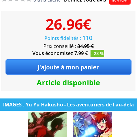
BON PLAN
26.96
€
110
Points fidelités :
Prix conseillé :
34.95 €
Vous économisez 7.99 €
- 23 %
Article disponible
IMAGES : Yu Yu Hakusho - Les aventuriers de l'au-delà