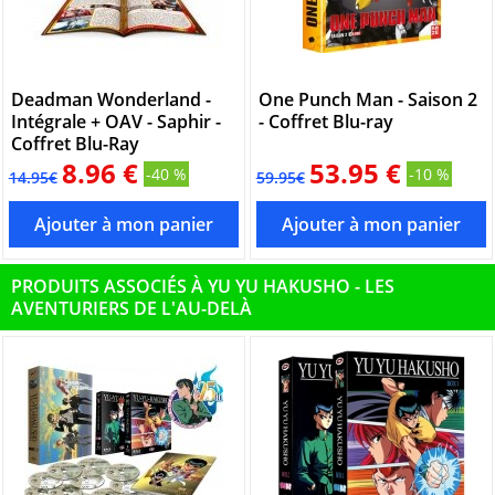
Deadman Wonderland -
One Punch Man - Saison 2
Intégrale + OAV - Saphir -
- Coffret Blu-ray
Coffret Blu-Ray
8.96 €
53.95 €
-40 %
-10 %
14.95€
59.95€
PRODUITS ASSOCIÉS À YU YU HAKUSHO - LES
AVENTURIERS DE L'AU-DELÀ