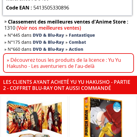
Code EAN :
5413505330896
»
Classement des meilleures ventes d'Anime Store :
1310
(Voir nos meilleures ventes)
»
N°445 dans
DVD & Blu-Ray
»
Fantastique
»
N°175 dans
DVD & Blu-Ray
»
Combat
»
N°660 dans
DVD & Blu-Ray
»
Action
» Découvrez tous les produits de la licence : Yu Yu
Hakusho - Les aventuriers de l'au-delà
LES CLIENTS AYANT ACHETÉ YU YU HAKUSHO - PARTIE
2 - COFFRET BLU-RAY ONT AUSSI COMMANDÉ