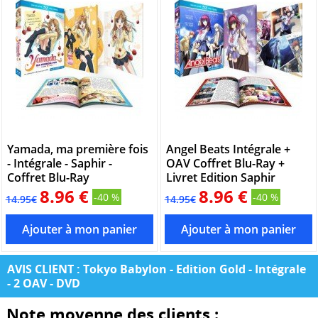
Yamada, ma première fois
Angel Beats Intégrale +
- Intégrale - Saphir -
OAV Coffret Blu-Ray +
Coffret Blu-Ray
Livret Edition Saphir
8.96 €
8.96 €
-40 %
-40 %
14.95€
14.95€
AVIS CLIENT : Tokyo Babylon - Edition Gold - Intégrale
- 2 OAV - DVD
Note moyenne des clients :