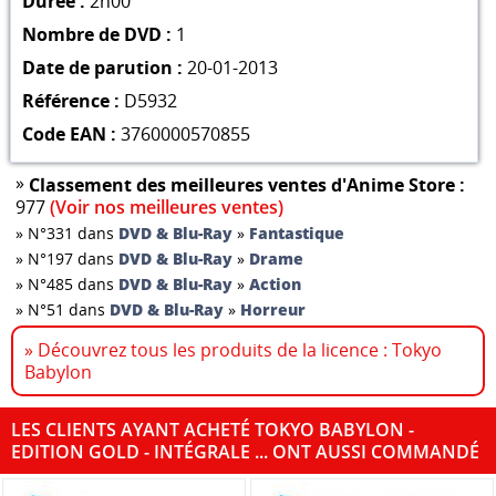
Durée :
2h00
Nombre de DVD :
1
Date de parution :
20-01-2013
Référence :
D5932
Code EAN :
3760000570855
»
Classement des meilleures ventes d'Anime Store :
977
(Voir nos meilleures ventes)
»
N°331 dans
DVD & Blu-Ray
»
Fantastique
»
N°197 dans
DVD & Blu-Ray
»
Drame
»
N°485 dans
DVD & Blu-Ray
»
Action
»
N°51 dans
DVD & Blu-Ray
»
Horreur
» Découvrez tous les produits de la licence : Tokyo
Babylon
LES CLIENTS AYANT ACHETÉ TOKYO BABYLON -
EDITION GOLD - INTÉGRALE ... ONT AUSSI COMMANDÉ