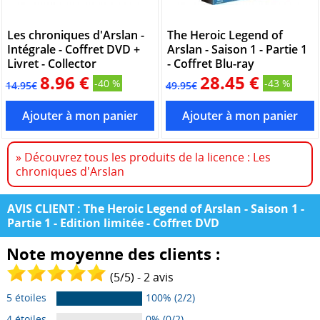
Les chroniques d'Arslan -
The Heroic Legend of
Intégrale - Coffret DVD +
Arslan - Saison 1 - Partie 1
Livret - Collector
- Coffret Blu-ray
8.96 €
28.45 €
-40 %
-43 %
14.95€
49.95€
» Découvrez tous les produits de la licence : Les
chroniques d'Arslan
AVIS CLIENT : The Heroic Legend of Arslan - Saison 1 -
Partie 1 - Edition limitée - Coffret DVD
Note moyenne des clients :
(
5
/
5
) -
2
avis
5 étoiles
100% (2/2)
4 étoiles
0% (0/2)