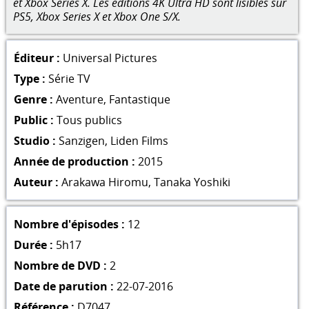
et Xbox Series X. Les éditions 4K Ultra HD sont lisibles sur
PS5, Xbox Series X et Xbox One S/X.
Éditeur :
Universal Pictures
Type :
Série TV
Genre :
Aventure
,
Fantastique
Public :
Tous publics
Studio :
Sanzigen
,
Liden Films
Année de production :
2015
Auteur :
Arakawa Hiromu
,
Tanaka Yoshiki
Nombre d'épisodes :
12
Durée :
5h17
Nombre de DVD :
2
Date de parution :
22-07-2016
Référence :
D7047