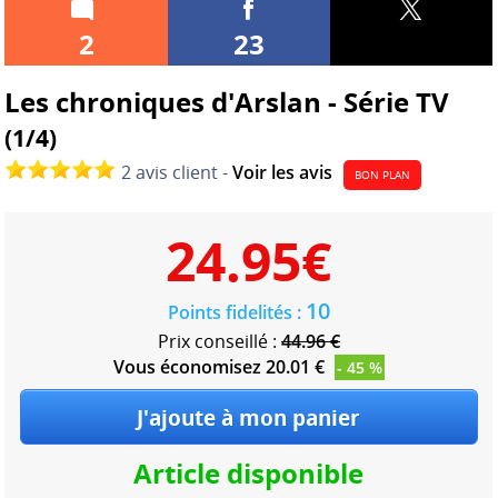
2
23
Les chroniques d'Arslan - Série TV
(1/4)
2 avis client -
Voir les avis
BON PLAN
24.95
€
10
Points fidelités :
Prix conseillé :
44.96 €
Vous économisez 20.01 €
- 45 %
Article disponible