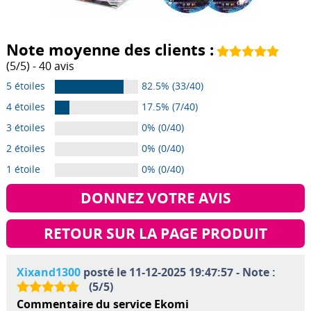
Note moyenne des clients :
(
5
/
5
) -
40
avis
5 étoiles
82.5% (33/40)
4 étoiles
17.5% (7/40)
3 étoiles
0% (0/40)
2 étoiles
0% (0/40)
1 étoile
0% (0/40)
DONNEZ VOTRE AVIS
RETOUR SUR LA PAGE PRODUIT
Xixand1300
posté le 11-12-2025 19:47:57 - Note :
(
5
/
5
)
Commentaire du service Ekomi