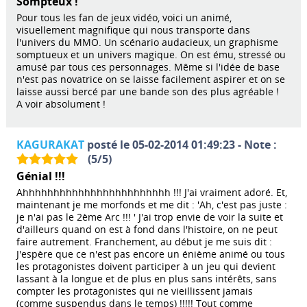
Sompteux !
Pour tous les fan de jeux vidéo, voici un animé,
visuellement magnifique qui nous transporte dans
l'univers du MMO. Un scénario audacieux, un graphisme
somptueux et un univers magique. On est ému, stressé ou
amusé par tous ces personnages. Même si l'idée de base
n'est pas novatrice on se laisse facilement aspirer et on se
laisse aussi bercé par une bande son des plus agréable !
A voir absolument !
KAGURAKAT
posté le 05-02-2014 01:49:23 - Note :
(
5
/
5
)
Génial !!!
Ahhhhhhhhhhhhhhhhhhhhhhhh !!! J'ai vraiment adoré. Et,
maintenant je me morfonds et me dit : 'Ah, c'est pas juste :
je n'ai pas le 2ème Arc !!! ' J'ai trop envie de voir la suite et
d'ailleurs quand on est à fond dans l'histoire, on ne peut
faire autrement. Franchement, au début je me suis dit :
J'espère que ce n'est pas encore un énième animé ou tous
les protagonistes doivent participer à un jeu qui devient
lassant à la longue et de plus en plus sans intérêts, sans
compter les protagonistes qui ne vieillissent jamais
(comme suspendus dans le temps) !!!!! Tout comme