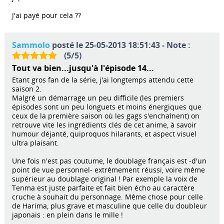
J'ai payé pour cela ??
Sammolo
posté le 25-05-2013 18:51:43 - Note :
(
5
/
5
)
Tout va bien...jusqu'à l'épisode 14...
Etant gros fan de la série, j'ai longtemps attendu cette
saison 2.
Malgré un démarrage un peu difficile (les premiers
épisodes sont un peu longuets et moins énergiques que
ceux de la première saison où les gags s'enchaînent) on
retrouve vite les ingrédients clés de cet anime, à savoir
humour déjanté, quiproquos hilarants, et aspect visuel
ultra plaisant.
Une fois n'est pas coutume, le doublage français est -d'un
point de vue personnel- extrêmement réussi, voire même
supérieur au doublage original ! Par exemple la voix de
Tenma est juste parfaite et fait bien écho au caractère
cruche à souhait du personnage. Même chose pour celle
de Harima, plus grave et masculine que celle du doubleur
japonais : en plein dans le mille !