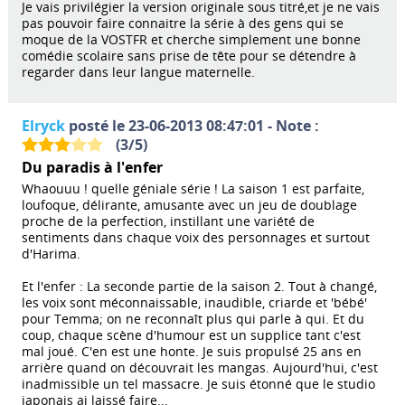
Je vais privilégier la version originale sous titré,et je ne vais
pas pouvoir faire connaitre la série à des gens qui se
moque de la VOSTFR et cherche simplement une bonne
comédie scolaire sans prise de tête pour se détendre à
regarder dans leur langue maternelle.
Elryck
posté le 23-06-2013 08:47:01 - Note :
(
3
/
5
)
Du paradis à l'enfer
Whaouuu ! quelle géniale série ! La saison 1 est parfaite,
loufoque, délirante, amusante avec un jeu de doublage
proche de la perfection, instillant une variété de
sentiments dans chaque voix des personnages et surtout
d'Harima.
Et l'enfer : La seconde partie de la saison 2. Tout à changé,
les voix sont méconnaissable, inaudible, criarde et 'bébé'
pour Temma; on ne reconnaît plus qui parle à qui. Et du
coup, chaque scène d'humour est un supplice tant c'est
mal joué. C'en est une honte. Je suis propulsé 25 ans en
arrière quand on découvrait les mangas. Aujourd'hui, c'est
inadmissible un tel massacre. Je suis étonné que le studio
japonais ai laissé faire...