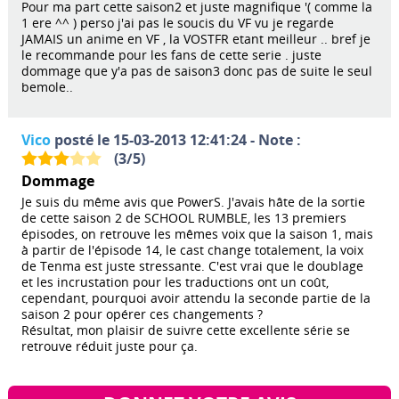
Pour ma part cette saison2 et juste magnifique '( comme la
1 ere ^^ ) perso j'ai pas le soucis du VF vu je regarde
JAMAIS un anime en VF , la VOSTFR etant meilleur .. bref je
le recommande pour les fans de cette serie . juste
dommage que y'a pas de saison3 donc pas de suite le seul
bemole..
Vico
posté le 15-03-2013 12:41:24 - Note :
(
3
/
5
)
Dommage
Je suis du même avis que PowerS. J'avais hâte de la sortie
de cette saison 2 de SCHOOL RUMBLE, les 13 premiers
épisodes, on retrouve les mêmes voix que la saison 1, mais
à partir de l'épisode 14, le cast change totalement, la voix
de Tenma est juste stressante. C'est vrai que le doublage
et les incrustation pour les traductions ont un coût,
cependant, pourquoi avoir attendu la seconde partie de la
saison 2 pour opérer ces changements ?
Résultat, mon plaisir de suivre cette excellente série se
retrouve réduit juste pour ça.