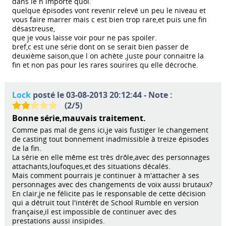
dans le n importe quoi.
quelque épisodes vont revenir relevé un peu le niveau et
vous faire marrer mais c est bien trop rare,et puis une fin
désastreuse,
que je vous laisse voir pour ne pas spoiler.
bref,c est une série dont on se serait bien passer de
deuxième saison,que l on achète ,juste pour connaitre la
fin et non pas pour les rares sourires qu elle décroche.
Lock
posté le 03-08-2013 20:12:44 - Note :
(
2
/
5
)
Bonne série,mauvais traitement.
Comme pas mal de gens ici,je vais fustiger le changement
de casting tout bonnement inadmissible à treize épisodes
de la fin.
La série en elle même est très drôle,avec des personnages
attachants,loufoques,et des situations décalés.
Mais comment pourrais je continuer à m'attacher à ses
personnages avec des changements de voix aussi brutaux?
En clair,je ne félicite pas le responsable de cette décision
qui a détruit tout l'intérêt de School Rumble en version
française,il est impossible de continuer avec des
prestations aussi insipides.