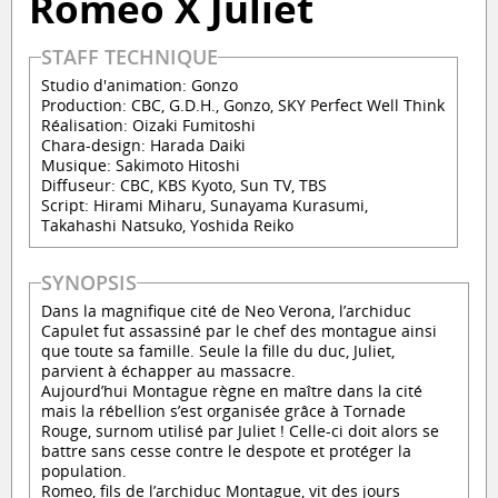
Romeo X Juliet
STAFF TECHNIQUE
Studio d'animation: Gonzo
Production: CBC, G.D.H., Gonzo, SKY Perfect Well Think
Réalisation: Oizaki Fumitoshi
Chara-design: Harada Daiki
Musique: Sakimoto Hitoshi
Diffuseur: CBC, KBS Kyoto, Sun TV, TBS
Script: Hirami Miharu, Sunayama Kurasumi,
Takahashi Natsuko, Yoshida Reiko
SYNOPSIS
Dans la magnifique cité de Neo Verona, l’archiduc
Capulet fut assassiné par le chef des montague ainsi
que toute sa famille. Seule la fille du duc, Juliet,
parvient à échapper au massacre.
Aujourd’hui Montague règne en maître dans la cité
mais la rébellion s’est organisée grâce à Tornade
Rouge, surnom utilisé par Juliet ! Celle-ci doit alors se
battre sans cesse contre le despote et protéger la
population.
Romeo, fils de l’archiduc Montague, vit des jours