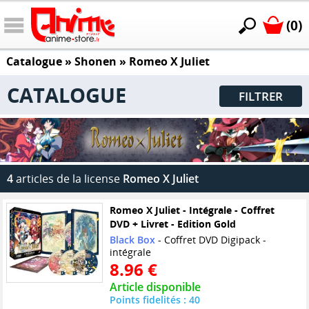
(0)
Catalogue
»
Shonen
»
Romeo X Juliet
CATALOGUE
FILTRER
4
articles de la license
Romeo X Juliet
Romeo X Juliet - Intégrale - Coffret
DVD + Livret - Edition Gold
Black Box
- Coffret DVD Digipack -
intégrale
8.96 €
Article disponible
Points fidelités : 40