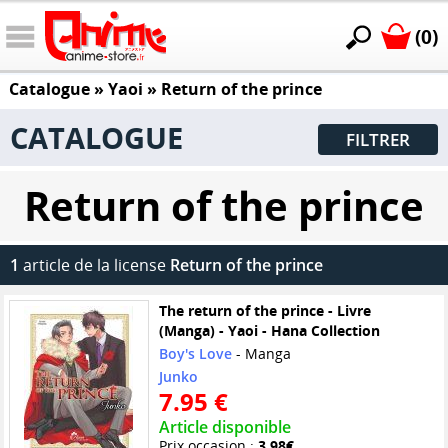
(0)
Catalogue
»
Yaoi
»
Return of the prince
CATALOGUE
FILTRER
Return of the prince
1
article de la license
Return of the prince
The return of the prince - Livre
(Manga) - Yaoi - Hana Collection
Boy's Love
- Manga
Junko
7.95 €
Article disponible
Prix occasion :
3.98€