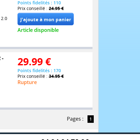
Points fidelités : 110
Prix conseillé :
24.95 €
 2.0
Article disponible
 -
29.99
€
Points fidelités : 170
Prix conseillé :
34.95 €
Rupture
Pages :
1