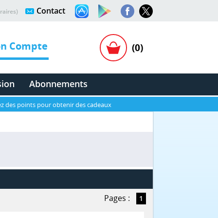
Contact
raires)
n Compte
(0)
sion
Abonnements
z des points pour obtenir des cadeaux
Pages :
1