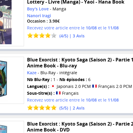
Lottery - Livre (Manga) - Yaoi - Hana Book
Boy's Love
- Manga
Nanori Iragi
Occasion : 3.98€
Recevez votre article entre le
10/08
et le
11/08
(
4
/
5
) |
3
Avis
Blue Exorcist : Kyoto Saga (Saison 2) - Partie 1
Anime Book - Blu-ray
Kaze
- Blu-Ray - intégrale
Nb Blu-Ray :
1 -
Nb épisodes :
6
Langue(s) :
Japonais 2.0 PCM
Français 2.0 PCM
Sous-titre(s) :
Français
Recevez votre article entre le
10/08
et le
11/08
(
5
/
5
) |
2
Avis
Blue Exorcist : Kyoto Saga (Saison 2) - Partie 2
Anime Book - DVD