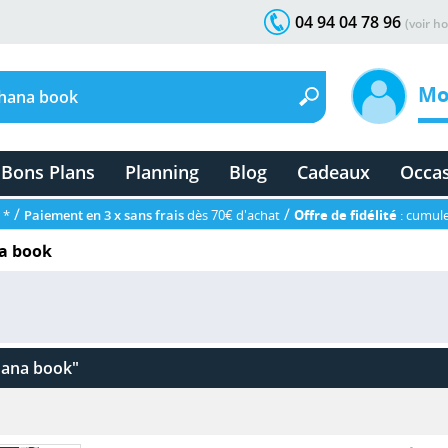
04 94 04 78 96
(voir ho
Mo
Bons Plans
Planning
Blog
Cadeaux
Occa
/
/
 *
Paiement en 3 x sans frais
dès 70€ d'achat
Offre de fidélité
: cumule
na book
hana book"