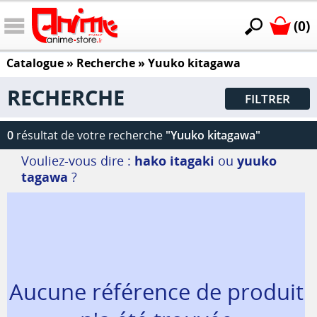
(0)
Catalogue
» Recherche »
Yuuko kitagawa
RECHERCHE
FILTRER
0
résultat de votre recherche
"Yuuko kitagawa"
Vouliez-vous dire :
hako itagaki
ou
yuuko
tagawa
?
Aucune référence de produit