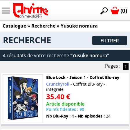
(0)
Catalogue
» Recherche »
Yusuke nomura
RECHERCHE
FILTRER
4
résultats de votre recherche
"Yusuke nomura"
Pages :
1
Blue Lock - Saison 1 - Coffret Blu-ray
Crunchyroll
- Coffret Blu-Ray -
intégrale
35.40 €
Article disponible
Points fidelités : 90
Nb Blu-Ray :
4 -
Nb épisodes :
24