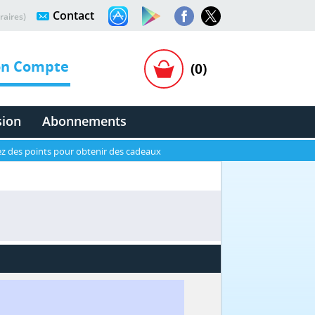
Contact
raires)
n Compte
(0)
sion
Abonnements
z des points pour obtenir des cadeaux