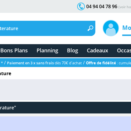
04 94 04 78 96
(voir ho
Mo
Bons Plans
Planning
Blog
Cadeaux
Occa
/
/
 *
Paiement en 3 x sans frais
dès 70€ d'achat
Offre de fidélité
: cumule
ature
erature"