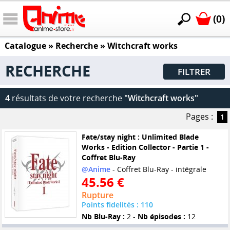
(0)
Catalogue
» Recherche »
Witchcraft works
RECHERCHE
FILTRER
4
résultats de votre recherche
"Witchcraft works"
Pages :
1
Fate/stay night : Unlimited Blade
Works - Edition Collector - Partie 1 -
Coffret Blu-Ray
@Anime
- Coffret Blu-Ray - intégrale
45.56 €
Rupture
Points fidelités : 110
Nb Blu-Ray :
2 -
Nb épisodes :
12