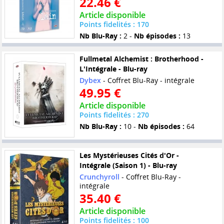
22.46 €
Article disponible
Points fidelités : 170
Nb Blu-Ray :
2 -
Nb épisodes :
13
Fullmetal Alchemist : Brotherhood -
L'Intégrale - Blu-ray
Dybex
- Coffret Blu-Ray - intégrale
49.95 €
Article disponible
Points fidelités : 270
Nb Blu-Ray :
10 -
Nb épisodes :
64
Les Mystérieuses Cités d'Or -
Intégrale (Saison 1) - Blu-ray
Crunchyroll
- Coffret Blu-Ray -
intégrale
35.40 €
Article disponible
Points fidelités : 100