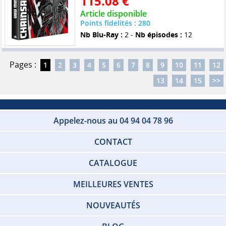
115.08 €
Article disponible
Points fidelités : 280
Nb Blu-Ray :
2 -
Nb épisodes :
12
Pages :
1
2
3
4
5
6
7
8
9
10
11
12
13
14
15
>>
Appelez-nous au 04 94 04 78 96
CONTACT
CATALOGUE
MEILLEURES VENTES
NOUVEAUTÉS