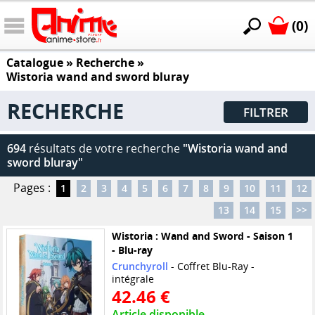
(0)
Catalogue
» Recherche »
Wistoria wand and sword bluray
RECHERCHE
FILTRER
694
résultats de votre recherche
"Wistoria wand and
sword bluray"
Pages :
1
2
3
4
5
6
7
8
9
10
11
12
13
14
15
>>
Wistoria : Wand and Sword - Saison 1
- Blu-ray
Crunchyroll
- Coffret Blu-Ray -
intégrale
42.46 €
Article disponible