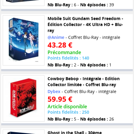
Nb Blu-Ray :
6 -
Nb épisodes :
39
Mobile Suit Gundam Seed Freedom -
Édition Collector - 4K Ultra HD + Blu-
ray
@Anime
- Coffret Blu-Ray - intégrale
43.28 €
Précommande
Points fidelités : 140
Nb Blu-Ray :
2 -
Nb épisodes :
1
Cowboy Bebop - Intégrale - Edition
Collector limitée - Coffret Blu-ray
Dybex
- Coffret Blu-Ray - intégrale
59.95 €
Article disponible
Points fidelités : 250
Nb Blu-Ray :
5 -
Nb épisodes :
26
Ghost in the Shell - 30ème