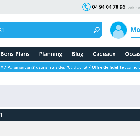
04 94 04 78 96
(voir ho
Mo
Bons Plans
Planning
Blog
Cadeaux
Occa
/
/
 *
Paiement en 3 x sans frais
dès 70€ d'achat
Offre de fidélité
: cumule
1"