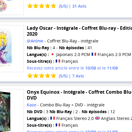
(
5
/
5
) |
31
Avis
Lady Oscar - Intégrale - Coffret Blu-ray - Edit
2020
@Anime
- Coffret Blu-Ray - intégrale
Nb Blu-Ray :
4 -
Nb épisodes :
41
Langue(s) :
Japonais 2.0 PCM
Français 2.0 PCM
Sous-titre(s) :
Français
Recevez votre article entre le
10/08
et le
11/08
(
5
/
5
) |
7
Avis
Onyx Equinox - Intégrale - Coffret Combo Blu
DVD
Kaze
- Combo Blu-Ray + DVD - intégrale
Nb DVD :
3
Nb Blu-Ray :
2 -
Nb épisodes :
12
Langue(s) :
Français Stereo 2.0
Anglais Stereo 
Sous-titre(s) :
Français
Recevez votre article entre le
10/08
et le
11/08