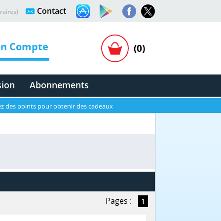
Contact
raires)
n Compte
(0)
sion
Abonnements
z des points pour obtenir des cadeaux
Pages :
1