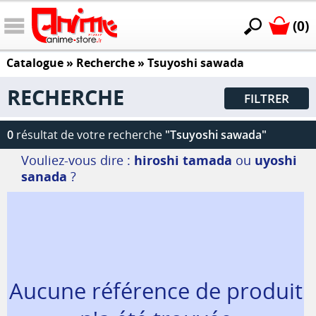
(0)
Catalogue
» Recherche »
Tsuyoshi sawada
RECHERCHE
FILTRER
0
résultat de votre recherche
"Tsuyoshi sawada"
Vouliez-vous dire :
hiroshi tamada
ou
uyoshi
sanada
?
Aucune référence de produit