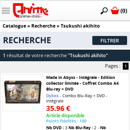
(0)
Catalogue
» Recherche »
Tsukushi akihito
RECHERCHE
FILTRER
1
résultat de votre recherche
"Tsukushi akihito"
Pages :
1
Made in Abyss - Intégrale - Edition
collector limitée - Coffret Combo A4
Blu-ray + DVD
Dybex
- Combo Blu-Ray + DVD -
intégrale
35.96 €
Article disponible
Points fidelités : 100
Nb DVD :
3
Nb Blu-Ray :
2 -
Nb