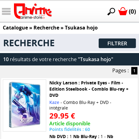
(0)
Catalogue
» Recherche »
Tsukasa hojo
RECHERCHE
FILTRER
10
résultats de votre recherche
"Tsukasa hojo"
Pages :
1
Nicky Larson : Private Eyes - Film -
Edition Steelbook - Comblo Blu-ray +
DVD
Kaze
- Combo Blu-Ray + DVD -
intégrale
29.95 €
Article disponible
Points fidelités : 60
Nb DVD :
1
Nb Blu-Ray :
1 -
Nb