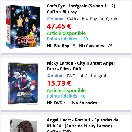
Cat's Eye - Intégrale (Saison 1 + 2) -
Coffret Blu-ray
@Anime
- Coffret Blu-Ray - intégrale
47.45 €
Article disponible
Points fidelités : 130
Nb Blu-Ray :
8 -
Nb épisodes :
73
Nicky Larson - City Hunter: Angel
Dust - Film - DVD
@Anime
- DVD Unité - intégrale
15.73 €
Article disponible
Points fidelités : 40
Nb DVD :
1 -
Nb épisodes :
1
Angel Heart - Partie 1 - Episodes de
01 à 24 - (Suite de Nicky Larson) -
Coffret DVD