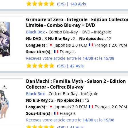
(
5
/
5
) |
140
Avis
Grimoire of Zero - Intégrale - Edition Collecto
Limitée - Combo Blu-ray + DVD
Black Box
- Combo Blu-Ray + DVD - intégrale
Nb DVD :
3
Nb Blu-Ray :
2 -
Nb épisodes :
12
Langue(s) :
Japonais 2.0 PCM
Français 2.0 PCM
Sous-titre(s) :
Français
Recevez votre article entre le
14/08
et le
15/08
(
5
/
5
) |
42
Avis
DanMachi : Familia Myth - Saison 2 - Edition
Collector - Coffret Blu-ray
Black Box
- Coffret Blu-Ray - intégrale
Nb Blu-Ray :
2 -
Nb épisodes :
12
Langue(s) :
Japonais 2.0 PCM
Français 2.0 PCM
Sous-titre(s) :
Français
Recevez votre article entre le
14/08
et le
15/08
(
5
/
5
) |
41
Avis