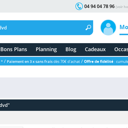
04 94 04 78 96
(voir ho
Mo
Bons Plans
Planning
Blog
Cadeaux
Occa
/
/
 *
Paiement en 3 x sans frais
dès 70€ d'achat
Offre de fidélité
: cumule
 dvd"