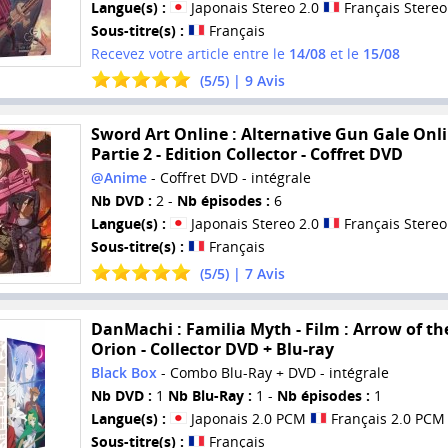
Langue(s) :
Japonais Stereo 2.0
Français Stereo
Sous-titre(s) :
Français
Recevez votre article entre le
14/08
et le
15/08
(
5
/
5
) |
9
Avis
Sword Art Online : Alternative Gun Gale Onli
Partie 2 - Edition Collector - Coffret DVD
@Anime
- Coffret DVD - intégrale
Nb DVD :
2 -
Nb épisodes :
6
Langue(s) :
Japonais Stereo 2.0
Français Stereo
Sous-titre(s) :
Français
(
5
/
5
) |
7
Avis
DanMachi : Familia Myth - Film : Arrow of th
Orion - Collector DVD + Blu-ray
Black Box
- Combo Blu-Ray + DVD - intégrale
Nb DVD :
1
Nb Blu-Ray :
1 -
Nb épisodes :
1
Langue(s) :
Japonais 2.0 PCM
Français 2.0 PCM
Sous-titre(s) :
Français