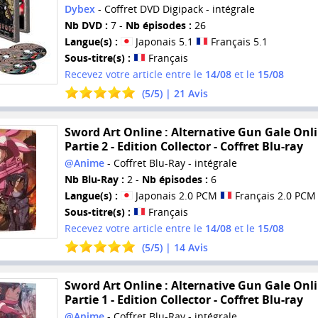
Dybex
- Coffret DVD Digipack - intégrale
Nb DVD :
7 -
Nb épisodes :
26
Langue(s) :
Japonais 5.1
Français 5.1
Sous-titre(s) :
Français
Recevez votre article entre le
14/08
et le
15/08
(
5
/
5
) |
21
Avis
Sword Art Online : Alternative Gun Gale Onli
Partie 2 - Edition Collector - Coffret Blu-ray
@Anime
- Coffret Blu-Ray - intégrale
Nb Blu-Ray :
2 -
Nb épisodes :
6
Langue(s) :
Japonais 2.0 PCM
Français 2.0 PCM
Sous-titre(s) :
Français
Recevez votre article entre le
14/08
et le
15/08
(
5
/
5
) |
14
Avis
Sword Art Online : Alternative Gun Gale Onli
Partie 1 - Edition Collector - Coffret Blu-ray
@Anime
- Coffret Blu-Ray - intégrale