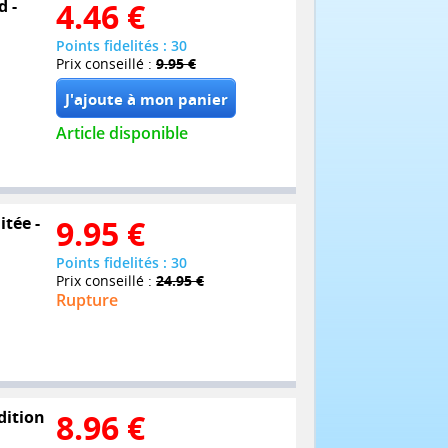
d -
4.46
€
Points fidelités : 30
Prix conseillé :
9.95 €
Article disponible
itée -
9.95
€
Points fidelités : 30
Prix conseillé :
24.95 €
Rupture
dition
8.96
€