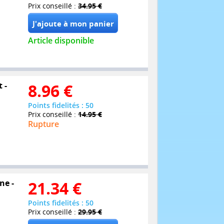
Prix conseillé :
34.95 €
Article disponible
 -
8.96
€
Points fidelités : 50
Prix conseillé :
14.95 €
Rupture
ne -
21.34
€
Points fidelités : 50
Prix conseillé :
29.95 €