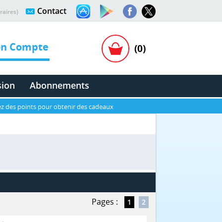
Contact
raires)
n Compte
(0)
sion
Abonnements
z des points pour obtenir des cadeaux
Pages :
1
2