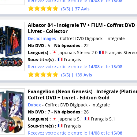
Recevez votre article entre le
14/08
et le
15/08
(
5
/
5
) |
37
Avis
Albator 84 - Intégrale TV + FILM - Coffret DVD 
Livret - Collector
Déclic Images
- Coffret DVD Digipack - intégrale
Nb DVD :
5 -
Nb épisodes :
22
Langue(s) :
Japonais Stereo 2.0
Français Stereo
Sous-titre(s) :
Français
Recevez votre article entre le
14/08
et le
15/08
(
5
/
5
) |
139
Avis
Evangelion (Neon Genesis) - Intégrale (Platin
Coffret DVD + Livret - Edition Gold
Dybex
- Coffret DVD Digipack - intégrale
Nb DVD :
7 -
Nb épisodes :
26
Langue(s) :
Japonais 5.1
Français 5.1
Sous-titre(s) :
Français
Recevez votre article entre le
14/08
et le
15/08