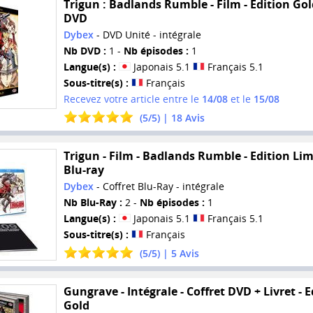
Trigun : Badlands Rumble - Film - Edition Gol
DVD
Dybex
- DVD Unité - intégrale
Nb DVD :
1 -
Nb épisodes :
1
Langue(s) :
Japonais 5.1
Français 5.1
Sous-titre(s) :
Français
Recevez votre article entre le
14/08
et le
15/08
(
5
/
5
) |
18
Avis
Trigun - Film - Badlands Rumble - Edition Lim
Blu-ray
Dybex
- Coffret Blu-Ray - intégrale
Nb Blu-Ray :
2 -
Nb épisodes :
1
Langue(s) :
Japonais 5.1
Français 5.1
Sous-titre(s) :
Français
(
5
/
5
) |
5
Avis
Gungrave - Intégrale - Coffret DVD + Livret - E
Gold