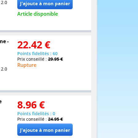
 2.0
Article disponible
ne -
22.42
€
Points fidelités : 60
Prix conseillé :
29.95 €
Rupture
 2.0
e
8.96
€
Points fidelités : 0
Prix conseillé :
24.95 €