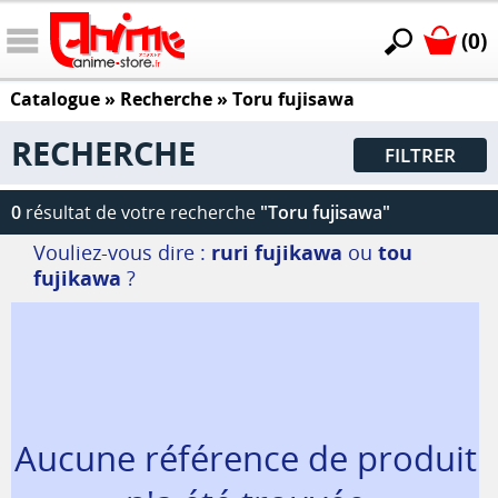
(0)
Catalogue
» Recherche »
Toru fujisawa
RECHERCHE
FILTRER
0
résultat de votre recherche
"Toru fujisawa"
Vouliez-vous dire :
ruri fujikawa
ou
tou
fujikawa
?
Aucune référence de produit